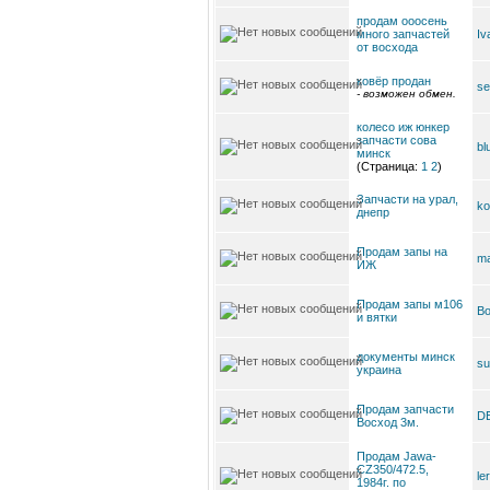
продам ооосень
много запчастей
Iv
от восхода
ковёр продан
se
- возможен обмен.
колесо иж юнкер
запчасти сова
bl
минск
(Страница:
1
2
)
Запчасти на урал,
ko
днепр
Продам запы на
ma
ИЖ
Продам запы м106
B
и вятки
документы минск
su
украина
Продам запчасти
DE
Восход 3м.
Продам Jawa-
CZ350/472.5,
le
1984г. по