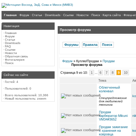
Главная
·
Форум
·
Статьи
·
Downloads
·
Ссылки
·
Новости
·
Поиск
·
Карта сайта
·
Флеш-и
Навигация
Просмотр форума
·
Главная
·
Форум
·
Статьи
·
Downloads
Форумы
Правила
Поиск
·
FAQ
·
Ссылки
·
Новости
·
Обратная связь
·
Фотогалерея
Форум
» Куплю/Продам »
Продам
·
Поиск
Просмотр форума
Страница 9 из 10:
1
...
6
7
8
9
10
Сейчас на сайте
Тема
Ав
·
Гостей: 4
Облегченный
·
Пользователей: 0
коленвал
-
·
Всего пользователей: 10,366
ko
Спецпредложение
·
Новый пользователь:
zxwvm
для любителей
тюнинга
Продам
карбюратор Mikuni
ni
VM34#3652
Продам зажигание
с хранения на
ko
ковровца