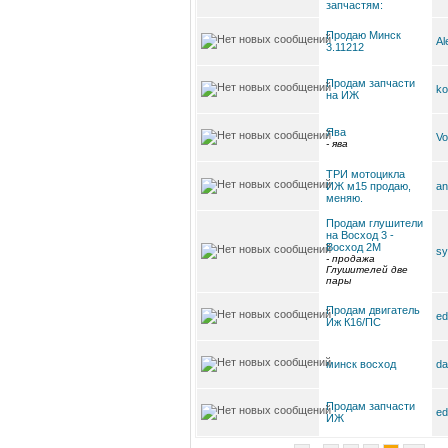
запчастям:
Продаю Минск
Al
3.11212
Продам запчасти
ko
на ИЖ
Ява
V
- ява
ТРИ мотоцикла
ИЖ м15 продаю,
an
меняю.
Продам глушители
на Восход 3 -
Восход 2М
s
- продажа
Глушителей две
пары
Продам двигатель
ed
Иж К16/ПС
минск восход
da
Продам запчасти
ed
ИЖ