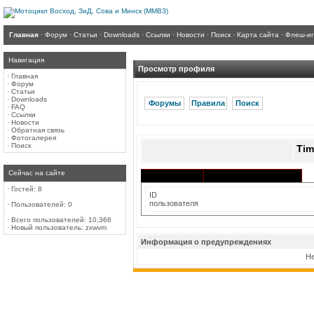
Главная
·
Форум
·
Статьи
·
Downloads
·
Ссылки
·
Новости
·
Поиск
·
Карта сайта
·
Флеш-и
Навигация
Просмотр профиля
·
Главная
·
Форум
·
Статьи
·
Downloads
Форумы
Правила
Поиск
·
FAQ
·
Ссылки
·
Новости
·
Обратная связь
·
Фотогалерея
·
Поиск
Tim
Сейчас на сайте
Активность в разделах
Информация
·
Гостей: 8
ID
пользователя
·
Пользователей: 0
·
Всего пользователей: 10,366
·
Новый пользователь:
zxwvm
Информация о предупреждениях
Не