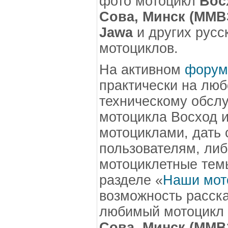
фото мотоцикл
Вос
Сова, Минск (ММВЗ
Jawa
и других русс
мотоциклов.
На активном
форум
практически на люб
техническому обсл
мотоцикла Восход и
мотоциклами, дать 
пользователям, либ
мотоциклетные темы
разделе «
Наши мот
возможность расск
любимый мотоцикл
Сова, Минск (ММВЗ