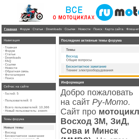
Главная
·
Форум
·
Статьи
·
Downloads
·
Ссылки
·
Новости
·
Поиск
·
Карта сайта
·
Флеш-и
Навигация
Последние активные темы форума
·
Главная
Темы
·
Форум
·
Статьи
Восход
·
Downloads
Общие вопросы
·
FAQ
·
Ссылки
Бесконтактное зажигание
·
Новости
Тюнинг электрооборудования
·
Обратная связь
·
Фотогалерея
·
Поиск
Информация
Сейчас на сайте
Добро пожаловать
·
Гостей: 5
на сайт
Ру-Мото
.
·
Пользователей: 0
·
Всего пользователей: 10,366
Сайт про
мотоцик
·
Новый пользователь:
zxwvm
Восход 3М, ЗиД,
Темы форума
Новые темы
Сова и Минск
·
Восход
·
Бесконтактное зажигание