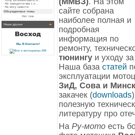
(ММВЗ)
. На этом
·
Хочу затюнинговать Я...
·
Не заводится ява с н...
·
Не могу завести.
сайте собрана
Обсуждаемые темы
Нет тем
наиболее полная и
Наши друзья
подробная
информация по
Мы В Контакте!
ремонту, техничес
тюнингу
и уходу з
Наша база
статей
п
эксплуатации мото
ЗиД, Сова и Минс
закачек (
downloads
полезную техничес
литературу про оте
На
Ру-мото
есть б