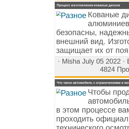
Процесс изготовления кованых дисков
Кованые ди
алюминиево
безопасны, надежн
внешний вид. Изго
защищает их от по
·
Misha
July 05 2022 ·
4824 Про
Что такое автомобиль с ограничениями и мо
Чтобы про
автомобиль
в этом процессе ва
проходить официал
технического осмот