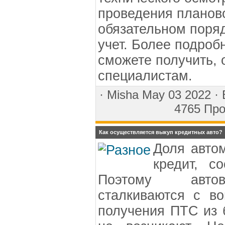
проведения планово
обязательном поря
учет. Более подро
сможете получить, 
специалистам.
·
Misha
May 03 2022 ·
4765 Про
Как осуществляется выкуп кредитных авто?
Доля авто
кредит, с
Поэтому автов
сталкиваются с в
получения ПТС из 