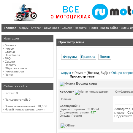
Главная
·
Форум
·
Статьи
·
Downloads
·
Ссылки
·
Новости
·
Поиск
·
Карта сайта
·
Флеш-и
Навигация
Просмотр темы
·
Главная
·
Форум
·
Статьи
·
Downloads
Форумы
Правила
Поиск
·
FAQ
·
Ссылки
·
Новости
·
Обратная связь
·
Фотогалерея
Форум
» Ремонт (Восход, ЗиД) »
Общие вопро
·
Поиск
Просмотр темы
Восход сова
Сейчас на сайте
Опубликован
Schooher
·
Гостей: 3
Новичок
·
Пользователей: 0
Сообщений:
1
·
Всего пользователей: 10,366
Заводится, 
Зарегистрирован: 03.05.24
·
Новый пользователь:
zxwvm
Со дня регистрации:
827
глохнет. Св
Откуда: Россия
Подскажите