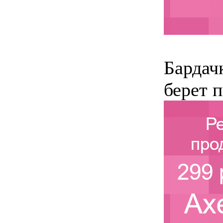
Бардач
берет п