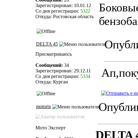
Боковые
Зарегистрирован: 10.01.12
Со дня регистрации:
5322
Откуда: Ростовская область
бензоба
Опубли
DELTA 45
Присматриваюсь
Сообщений:
34
Ап,пок
Зарегистрирован: 29.12.11
Со дня регистрации:
5334
Откуда: Курган
Опублик
motorix
Мото Эксперт
DELTA 