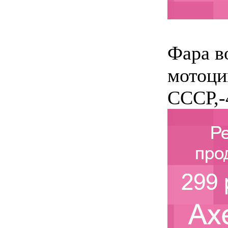
Фара в
мотоци
СССР,-