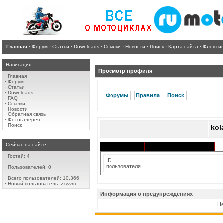
Главная
·
Форум
·
Статьи
·
Downloads
·
Ссылки
·
Новости
·
Поиск
·
Карта сайта
·
Флеш-и
Навигация
Просмотр профиля
·
Главная
·
Форум
·
Статьи
·
Downloads
Форумы
Правила
Поиск
·
FAQ
·
Ссылки
·
Новости
·
Обратная связь
·
Фотогалерея
·
Поиск
kol
Сейчас на сайте
Активность в разделах
Информация
·
Гостей: 4
ID
пользователя
·
Пользователей: 0
·
Всего пользователей: 10,366
·
Новый пользователь:
zxwvm
Информация о предупреждениях
Не