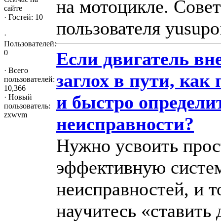
на мотоцикле. Совет
сайте
·
Гостей: 10
пользователя yusupo
·
Пользователей:
0
Если двигатель вн
·
Всего
заглох в пути, как
пользователей:
10,366
и быстро определи
·
Новый
пользователь:
zxwvm
неисправности?
Нужно усвоить прос
эффективную систе
неисправностей, и т
научитесь «ставить 