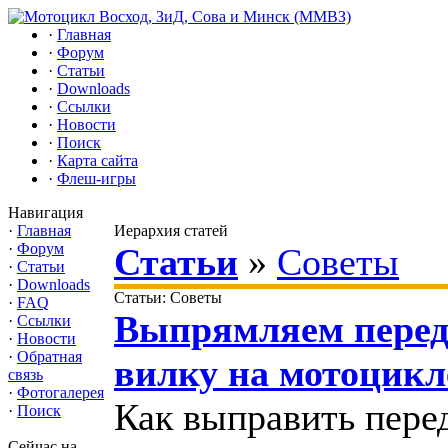
·
Главная
·
Форум
·
Статьи
·
Downloads
·
Ссылки
·
Новости
·
Поиск
·
Карта сайта
·
Флеш-игры
Навигация
·
Главная
Иерархия статей
·
Форум
Статьи
»
Советы
·
Статьи
·
Downloads
Статьи: Советы
·
FAQ
Выпрямляем пере
·
Ссылки
·
Новости
·
Обратная
вилку на мотоцикл
связь
·
Фотогалерея
Как выправить пер
·
Поиск
Сейчас на