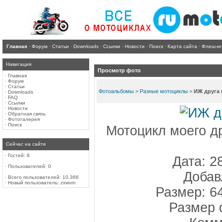
Главная
·
Форум
·
Статьи
·
Downloads
·
Ссылки
·
Новости
·
Поиск
·
Карта сайта
·
Флеш-и
Навигация
Просмотр фото
·
Главная
·
Форум
·
Статьи
Фотоальбомы
>
Разные мотоциклы
>
ИЖ друга 
·
Downloads
·
FAQ
·
Ссылки
·
Новости
·
Обратная связь
·
Фотогалерея
·
Поиск
Мотоцикл моего д
Сейчас на сайте
·
Гостей: 8
Дата: 2
·
Пользователей: 0
Добав
·
Всего пользователей: 10,366
·
Новый пользователь:
zxwvm
Размер: 6
Размер 