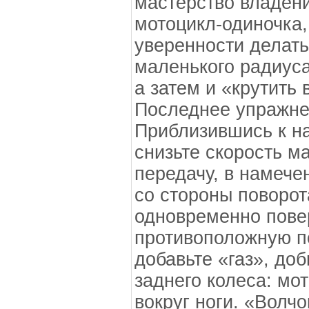
мастерство владен
мотоцикл-одиночка,
уверенности делать
маленького радиуса 
а затем и «крутить 
Последнее упражне
Приблизившись к на
снизьте скорость м
передачу, в намече
со стороны поворот
одновременно повер
противоположную по
добавьте «газ», до
заднего колеса: мо
вокруг ноги. «Волч