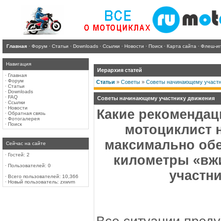
Главная
·
Форум
·
Статьи
·
Downloads
·
Ссылки
·
Новости
·
Поиск
·
Карта сайта
·
Флеш-и
Навигация
Иерархия статей
·
Главная
·
Форум
Статьи
»
Советы
»
Советы начинающему участн
·
Статьи
·
Downloads
·
FAQ
Советы начинающему участнику движения
·
Ссылки
·
Новости
Какие рекомендац
·
Обратная связь
·
Фотогалерея
·
Поиск
мотоциклист 
максимально обе
Сейчас на сайте
·
Гостей: 2
километры «вж
·
Пользователей: 0
участн
·
Всего пользователей: 10,366
·
Новый пользователь:
zxwvm