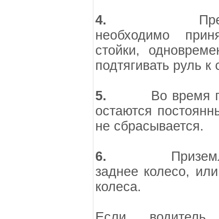
4.
Пред самы
необходимо прин
стойки, одноврем
подтягивать руль к 
5.
Во время прыж
остаются постоянны
не сбрасывается.
6.
Приземление
заднее колесо, или
колеса.
Если водитель