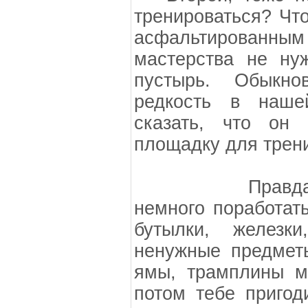
тренироваться? Чт
асфальтированн
мастерства не ну
пустырь. Обыкн
редкость в наше
сказать, что он 
площадку для трен
Правда снача
немного поработать
бутылки, железк
ненужные предметы
ямы, трамплины м
потом тебе пригод