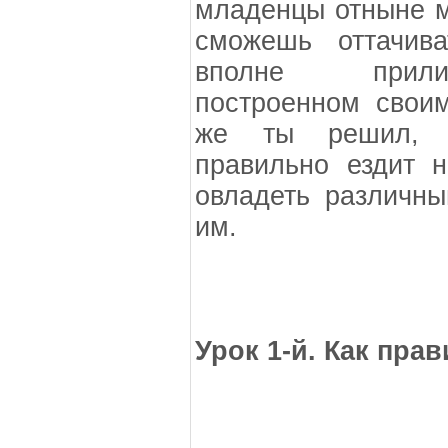
младенцы отныне мо
сможешь оттачив
вполне прили
построенном своим
же ты решил, ч
правильно ездит 
овладеть различн
им.
Урок 1-й. Как пра