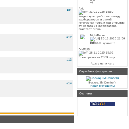
=)
Akio
#11
31-01-2026 18:50
Когда скутер работает между
карбюратором и рамой
появляется искра и при открытии
ручки газа из карбюратора
вылетает огонь
NightRacer
#12
15-12-2025 21:56
DIMRUS
, привет!!!
DIMRUS
28-11-2025 15:02
Всем привет из 2009 года
#13
Архив мини-чата
Случайная фотография
Восход 3М Dembel'я
#14
Наши Мотоциклы
Счетчики