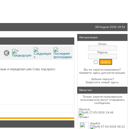
08 August 2026 18:54
Авторизация
Логин
Пароль
алым и переделал уже Сову под кросс.
Вы не зарегистрированы?
Нажмите здесь
для регистрации.
Забыли пароль?
Запросите новый
здесь
.
Мини-чат
Только зарегистрированные
пользователи могут отправлять
сообщения.
Okorock_
17-05-2026 19:46
ПРивет
ArtyrKA
07-04-2026 08:22