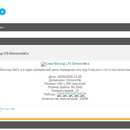
гры
д 175 Dimonchik'a
л Восход 3м01 и в один прекрасный день переделал его под Сову,но и это я посчитал м
Дата: 26/08/2009 21:00
Добавлено: Dimonchik
Размер: 640 x 480 пикселов
Размер файла: 86.33кБ
Комментариев: 14
Рейтинг:
Количество просмотров: 15594