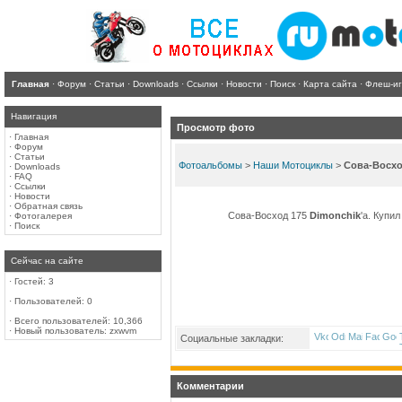
Главная
·
Форум
·
Статьи
·
Downloads
·
Ссылки
·
Новости
·
Поиск
·
Карта сайта
·
Флеш-и
Навигация
Просмотр фото
·
Главная
·
Форум
·
Статьи
Фотоальбомы
>
Наши Мотоциклы
>
Сова-Восхо
·
Downloads
·
FAQ
·
Ссылки
·
Новости
·
Обратная связь
Сова-Восход 175
Dimonchik
'a. Купи
·
Фотогалерея
·
Поиск
Сейчас на сайте
·
Гостей: 3
·
Пользователей: 0
·
Всего пользователей: 10,366
·
Новый пользователь:
zxwvm
Социальные закладки:
Комментарии