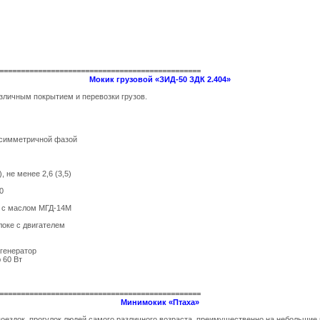
===============================================
Мокик грузовой «ЗИД-50 ЗДК 2.404»
зличным покрытием и перевозки грузов.
есимметричной фазой
 не менее 2,6 (3,5)
0
и с маслом МГД-14М
локе с двигателем
 генератор
 60 Вт
===============================================
Минимокик «Птаха»
оездок, прогулок людей самого различного возраста, преимущественно на небольшие