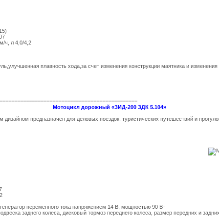
15)
07
/ч, л 4,0/4,2
ль,улучшенная плавность хода,за счет изменения конструкции маятника и изменения
===============================================
Мотоцикл дорожный «ЗИД-200 ЗДК 5.104»
дизайном предназначен для деловых поездок, туристических путешествий и прогулок
7
2
 генератор переменного тока напряжением 14 В, мощностью 90 Вт
двеска заднего колеса, дисковый тормоз переднего колеса, размер передних и задних