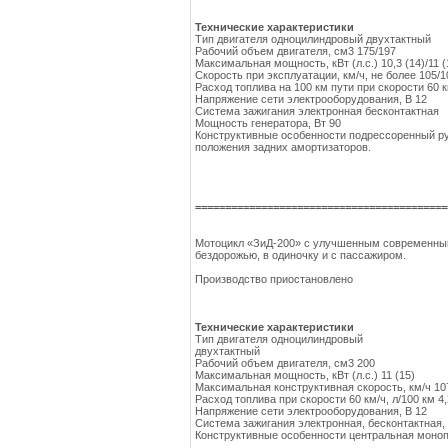
Технические характеристики
Тип двигателя одноцилиндровый двухтактный
Рабочий объем двигателя, см3 175/197
Максимальная мощность, кВт (л.с.) 10,3 (14)/11 (
Скорость при эксплуатации, км/ч, не более 105/1
Расход топлива на 100 км пути при скорости 60 км
Напряжение сети электрооборудования, В 12
Система зажигания электронная бесконтактная
Мощность генератора, Вт 90
Конструктивные особенности подрессоренный ру
положения задних амортизаторов.
==========================================
Мотоцикл «ЗиД-200» с улучшенным современным 
бездорожью, в одиночку и с пассажиром.
Производство приостановлено
Технические характеристики
Тип двигателя одноцилиндровый
двухтактный
Рабочий объем двигателя, см3 200
Максимальная мощность, кВт (л.с.) 11 (15)
Максимальная конструктивная скорость, км/ч 10
Расход топлива при скорости 60 км/ч, л/100 км 4,
Напряжение сети электрооборудования, В 12
Система зажигания электронная, бесконтактная,
Конструктивные особенности центральная монопо