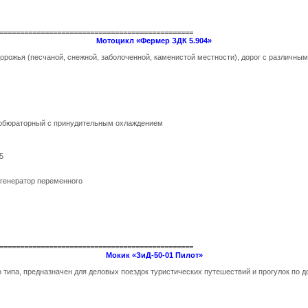
===============================================
Мотоцикл «Фермер ЗДК 5.904»
орожья (песчаной, снежной, заболоченной, каменистой местности), дорог с различным
арбюраторный с принудительным охлаждением
5
 генератор переменного
===============================================
Мокик «ЗиД-50-01 Пилот»
типа, предназначен для деловых поездок туристических путешествий и прогулок по 