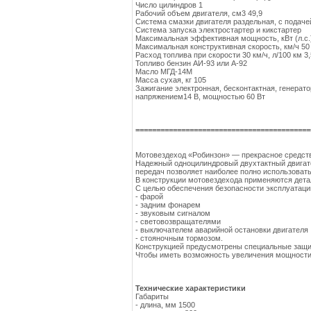
Число цилиндров 1
Рабочий объем двигателя, см3 49,9
Система смазки двигателя раздельная, с подач
Система запуска электростартер и кикстартер
Максимальная эффективная мощность, кВт (л.с.) 
Максимальная конструктивная скорость, км/ч 50
Расход топлива при скорости 30 км/ч, л/100 км 3,
Топливо бензин АИ-93 или А-92
Масло МГД-14М
Масса сухая, кг 105
Зажигание электронная, бесконтактная, генерато
напряжением14 В, мощностью 60 Вт
==========================================
Мотовездеход «Робинзон» — прекрасное средств
Надежный одноцилиндровый двухтактный двигате
передач позволяет наиболее полно использовать
В конструкции мотовездехода применяются дета
С целью обеспечения безопасности эксплуатаци
- фарой
- задним фонарем
- звуковым сигналом
- световозвращателями
- выключателем аварийной остановки двигателя
- стояночным тормозом.
Конструкцией предусмотрены специальные защи
Чтобы иметь возможность увеличения мощности 
Технические характеристики
Габариты
- длина, мм 1500