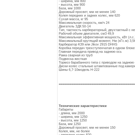
- ширина, мм 800
- высота, мм 900
База, мм 1000
Дорожный просвет, мм не менее 140
Колея передних и задних колес, мм 620
Сухая масса, кг 95
Максимальная скорость, км/ч 24
Двигатель ЗДК 50-14
Тип, тактность карбюраторный, двухтактный с 
Рабочий объем двигателя, см3 49,9
Максимальная эффективная мощность, кВт (л.с.) 
Максимальный крутящий момент, Нм (кГс.м) 3,56
Карбюратор K39 или Jikov 2915 DHHS
Коробка передач трехступенчатая в одном блоке
Главная передача привод на заднюю ось
Рама сварная из труб
Подвеска жесткая
Тормоз барабанного типа с приводом на заднюю
Диски колес стальные штампованные под каме
Шины 6,7-10модель Н-222
==========================================
Технические характеристики
Габариты
- длина, мм 2000
- ширина, мм 1250
- высота, мм 1250
База, мм 1250
Дорожный просвет, мм не менее 150
Колея, мм, не более
- передних колес 820