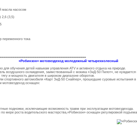
ей масла насосом
2,6 (3,5)
5
р переменного тока
===============================================
«Робинзон» мотовездеход молодежный четырехколесный
о для обучения детей навыкам управления ATV и активного отдыха на природе.
ль воздушного охлаждения, заимствованный с мокика «ЗиД-50 Пилот», не нуждается 
 тягу и мощность двигателя в широком диапазоне оборотов.
ли спортивного автомобиля «Карт ЗиД-50 Снайпер», прошедшие суровые испытания в 
и мотовездеход оснащен:
тные подножки, исключающие возможность травм при эксплуатации мотовездехода.
по мере роста водительского мастерства,«Робинзон» оснащен регулировкой подъема