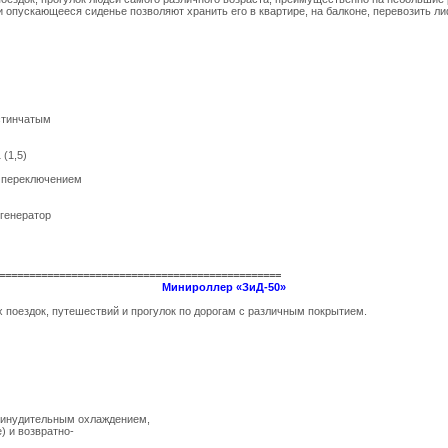
опускающееся сиденье позволяют хранить его в квартире, на балконе, перевозить л
стинчатым
 (1,5)
м переключением
 генератор
===============================================
Минироллер «ЗиД-50»
 поездок, путешествий и прогулок по дорогам с различным покрытием.
принудительным охлаждением,
) и возвратно-