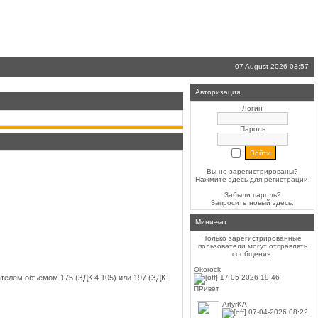
07 August 2026 03:57
Авторизация
Логин
Пароль
Вы не зарегистрированы?
Нажмите здесь
для регистрации.
Забыли пароль?
Запросите новый
здесь
.
Мини-чат
Только зарегистрированные
пользователи могут отправлять
сообщения.
Okorock_
телем объемом 175 (ЗДК 4.105) или 197 (ЗДК
17-05-2026 19:46
ПРивет
ArtyrKA
07-04-2026 08:22