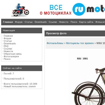
Главная
·
Форум
·
Статьи
·
Downloads
·
Ссылки
·
Новости
·
Поиск
·
Карта сайта
·
Флеш-и
Навигация
Просмотр фото
·
Главная
·
Форум
·
Статьи
Фотоальбомы
>
Мотоциклы тех времен
>
NSU 1
·
Downloads
·
FAQ
·
Ссылки
·
Новости
·
Обратная связь
·
Фотогалерея
·
Поиск
Сейчас на сайте
·
Гостей: 7
·
Пользователей: 0
·
Всего пользователей: 10,366
·
Новый пользователь:
zxwvm