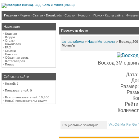
Главная
·
Форум
·
Статьи
·
Downloads
·
Ссылки
·
Новости
·
Поиск
·
Карта сайта
·
Флеш-и
Навигация
Просмотр фото
·
Главная
·
Форум
·
Статьи
Фотоальбомы
>
Наши Мотоциклы
>
Восход 200 
·
Downloads
Morus'a
·
FAQ
·
Ссылки
·
Новости
·
Обратная связь
·
Фотогалерея
Восход 3М с двиг
·
Поиск
Дата:
Сейчас на сайте
Доб
·
Гостей: 7
Размер:
·
Пользователей: 0
Разм
Ко
·
Всего пользователей: 10,366
·
Новый пользователь:
zxwvm
Рейти
Количест
Социальные закладки: