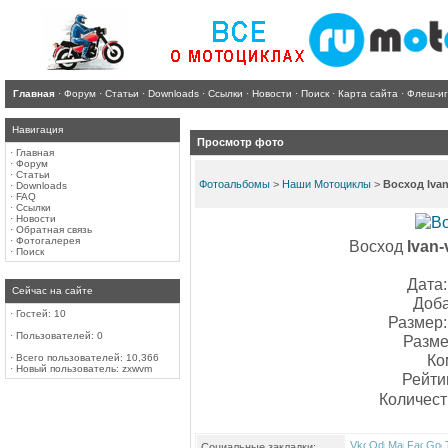
Главная
·
Форум
·
Статьи
·
Downloads
·
Ссылки
·
Новости
·
Поиск
·
Карта сайта
·
Флеш-и
Навигация
Просмотр фото
·
Главная
·
Форум
·
Статьи
Фотоальбомы
>
Наши Мотоциклы
>
Восход Ivan
·
Downloads
·
FAQ
·
Ссылки
·
Новости
·
Обратная связь
·
Фотогалерея
Восход
Ivan-
·
Поиск
Дата:
Сейчас на сайте
Доба
·
Гостей: 10
Размер:
·
Пользователей: 0
Разме
Ко
·
Всего пользователей: 10,366
·
Новый пользователь:
zxwvm
Рейти
Количест
Социальные закладки: