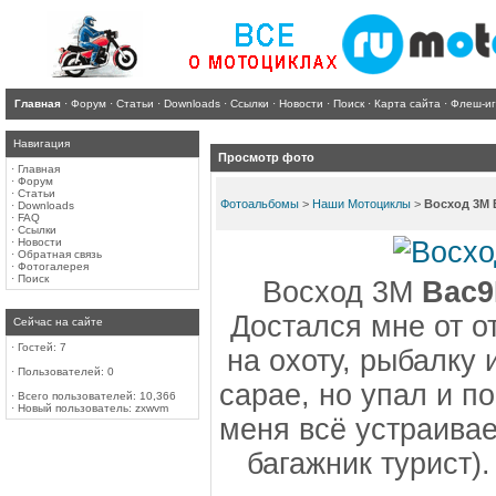
Главная
·
Форум
·
Статьи
·
Downloads
·
Ссылки
·
Новости
·
Поиск
·
Карта сайта
·
Флеш-и
Навигация
Просмотр фото
·
Главная
·
Форум
·
Статьи
Фотоальбомы
>
Наши Мотоциклы
>
Восход 3М 
·
Downloads
·
FAQ
·
Ссылки
·
Новости
·
Обратная связь
·
Фотогалерея
·
Поиск
Восход 3М
Bac9
Достался мне от о
Сейчас на сайте
·
Гостей: 7
на охоту, рыбалку и
·
Пользователей: 0
сарае, но упал и п
·
Всего пользователей: 10,366
·
Новый пользователь:
zxwvm
меня всё устраивае
багажник турист)