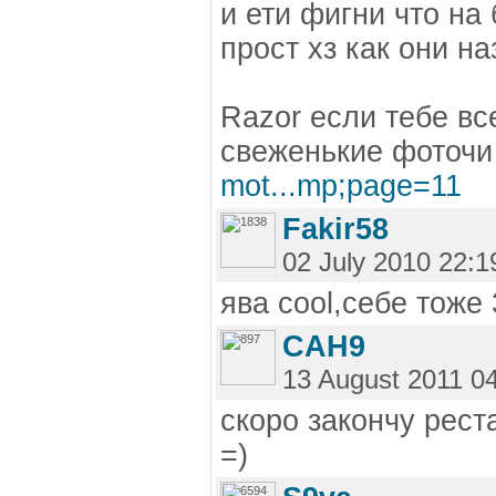
и ети фигни что на 
прост хз как они н
Razor если тебе вс
свеженькие фоточ
mot...mp;page=11
Fakir58
02 July 2010 22:1
ява cool,себе тоже
CAH9
13 August 2011 0
скоро закончу рес
=)