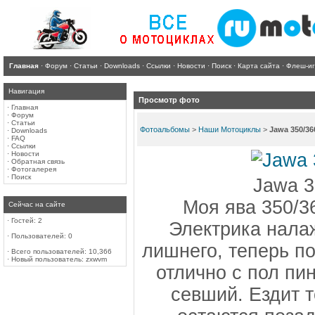
Главная
·
Форум
·
Статьи
·
Downloads
·
Ссылки
·
Новости
·
Поиск
·
Карта сайта
·
Флеш-и
Навигация
Просмотр фото
·
Главная
·
Форум
·
Статьи
Фотоальбомы
>
Наши Мотоциклы
>
Jawa 350/3
·
Downloads
·
FAQ
·
Ссылки
·
Новости
·
Обратная связь
·
Фотогалерея
·
Поиск
Jawa 
Моя ява 350/3
Сейчас на сайте
·
Гостей: 2
Электрика нала
·
Пользователей: 0
лишнего, теперь п
·
Всего пользователей: 10,366
·
Новый пользователь:
zxwvm
отлично с пол пи
севший. Ездит 