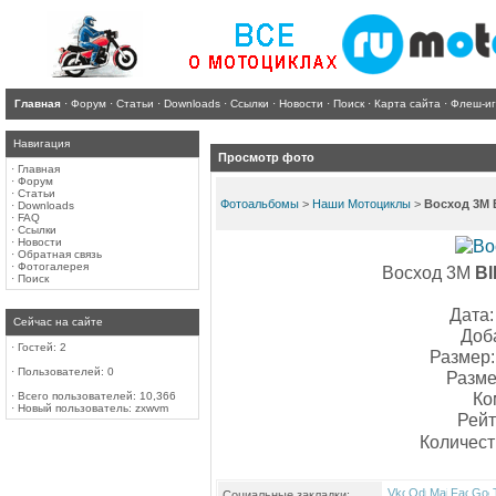
Главная
·
Форум
·
Статьи
·
Downloads
·
Ссылки
·
Новости
·
Поиск
·
Карта сайта
·
Флеш-и
Навигация
Просмотр фото
·
Главная
·
Форум
·
Статьи
Фотоальбомы
>
Наши Мотоциклы
>
Восход 3М 
·
Downloads
·
FAQ
·
Ссылки
·
Новости
·
Обратная связь
·
Фотогалерея
Восход 3М
B
·
Поиск
Дата:
Сейчас на сайте
Доб
·
Гостей: 2
Размер:
·
Пользователей: 0
Разме
Ко
·
Всего пользователей: 10,366
·
Новый пользователь:
zxwvm
Рейт
Количест
Социальные закладки: