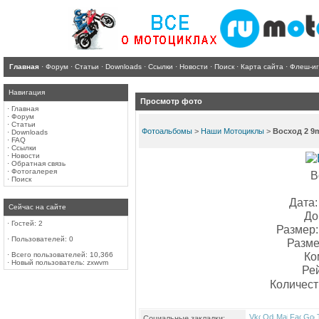
Главная
·
Форум
·
Статьи
·
Downloads
·
Ссылки
·
Новости
·
Поиск
·
Карта сайта
·
Флеш-и
Навигация
Просмотр фото
·
Главная
·
Форум
·
Статьи
Фотоальбомы
>
Наши Мотоциклы
>
Восход 2 
·
Downloads
·
FAQ
·
Ссылки
·
Новости
·
Обратная связь
·
Фотогалерея
В
·
Поиск
Дата:
Сейчас на сайте
До
·
Гостей: 2
Размер:
·
Пользователей: 0
Разме
Ко
·
Всего пользователей: 10,366
·
Новый пользователь:
zxwvm
Ре
Количест
Социальные закладки: