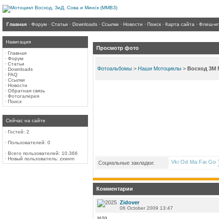
Главная
·
Форум
·
Статьи
·
Downloads
·
Ссылки
·
Новости
·
Поиск
·
Карта сайта
·
Флеш-и
Навигация
Просмотр фото
·
Главная
·
Форум
·
Статьи
Фотоальбомы
>
Наши Мотоциклы
>
Восход 3М M
·
Downloads
·
FAQ
·
Ссылки
·
Новости
·
Обратная связь
·
Фотогалерея
·
Поиск
Сейчас на сайте
·
Гостей: 2
·
Пользователей: 0
·
Всего пользователей: 10,366
·
Новый пользователь:
zxwvm
Социальные закладки:
Комментарии
Zidover
06 October 2009 13:47
мда.....