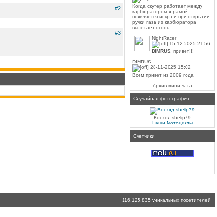
Когда скутер работает между
#2
карбюратором и рамой
появляется искра и при открытии
ручки газа из карбюратора
вылетает огонь
#3
NightRacer
15-12-2025 21:56
DIMRUS
, привет!!!
DIMRUS
28-11-2025 15:02
Всем привет из 2009 года
Архив мини-чата
Случайная фотография
Восход shelip79
Наши Мотоциклы
Счетчики
116,125,835 уникальных посетителей