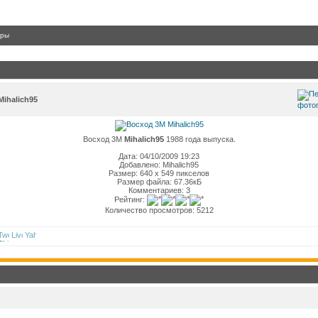
гры
ihalich95
Восход 3М
Mihalich95
1988 года выпуска.
Дата: 04/10/2009 19:23
Добавлено: Mihalich95
Размер: 640 x 549 пикселов
Размер файла: 67.36кБ
Комментариев: 3
Рейтинг:
Количество просмотров: 5212