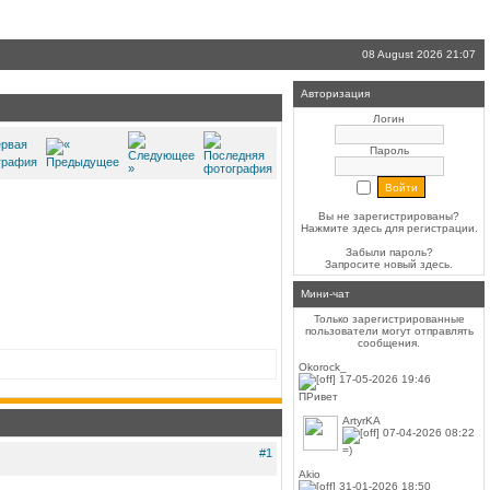
08 August 2026 21:07
Авторизация
Логин
Пароль
Вы не зарегистрированы?
Нажмите здесь
для регистрации.
Забыли пароль?
Запросите новый
здесь
.
Мини-чат
Только зарегистрированные
пользователи могут отправлять
сообщения.
Okorock_
17-05-2026 19:46
ПРивет
ArtyrKA
07-04-2026 08:22
=)
#1
Akio
31-01-2026 18:50