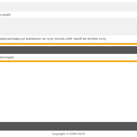
 строй2
ред молодец,он маленько на тулу похож,себе такой же ветряк хочу
ментария.
Copyright © 2006-2025