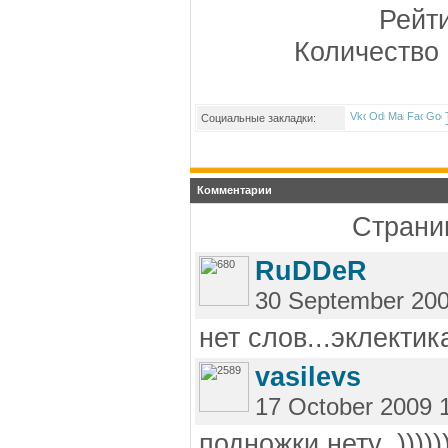
Рейт
Количество 
Социальные закладки:
Комментарии
Страниц
RuDDeR
30 September 200
нет слов...эклектик
vasilevs
17 October 2009 
подножки нету_)))))