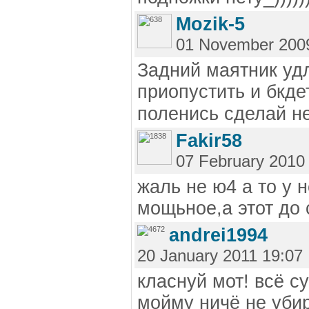
Mozik-5
01 November 200
Задний маятник уд
приопустить и бкд
поленись сделай н
Fakir58
07 February 2010
жаль не ю4 а то у н
мощьное,а этот до 
andrei1994
20 January 2011 19:07
класнуй мот! всё с
мойму ничё не убир