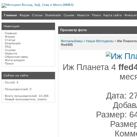
Главная
·
Форум
·
Статьи
·
Downloads
·
Ссылки
·
Новости
·
Поиск
·
Карта сайта
·
Флеш-и
Навигация
Просмотр фото
·
Главная
·
Форум
·
Статьи
Фотоальбомы
>
Наши Мотоциклы
>
Иж Планета
·
Downloads
ffed405
·
FAQ
·
Ссылки
·
Новости
·
Обратная связь
·
Фотогалерея
·
Поиск
Иж Планета 4
ffed
меся
Сейчас на сайте
·
Гостей: 4
·
Пользователей: 0
Дата: 2
·
Всего пользователей: 10,366
·
Новый пользователь:
zxwvm
Добав
Размер: 6
Размер
Комме