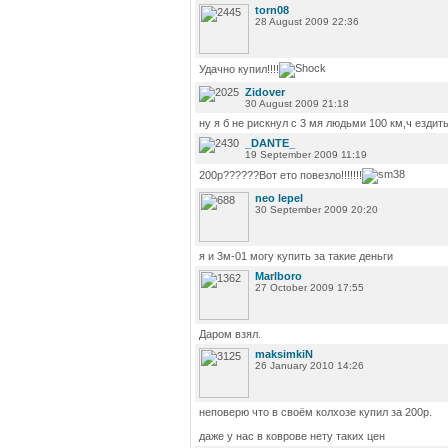
torn08
28 August 2009 22:36
Удачно купил!!!!
Zidover
30 August 2009 21:18
ну я б не рискнул с 3 мя людьми 100 км,ч ездить
_DANTE_
19 September 2009 11:19
200р??????Вот ето повезло!!!!!!!
neo lepel
30 September 2009 20:20
я и 3м-01 могу купить за такие деньги
Marlboro
27 October 2009 17:55
Даром взял.
maksimkiN
26 January 2010 14:26
неповерю что в своём колхозе купил за 200р.
даже у нас в коврове нету таких цен