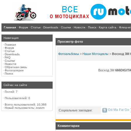
Главная
·
Форум
·
Статьи
·
Downloads
·
Ссылки
·
Новости
·
Поиск
·
Карта сайта
·
Флеш-и
Навигация
Просмотр фото
·
Главная
·
Форум
·
Статьи
Фотоальбомы
>
Наши Мотоциклы
>
Восход 3М 
·
Downloads
·
FAQ
·
Ссылки
·
Новости
·
Обратная связь
Восход 3М
666DIGIT
·
Фотогалерея
·
Поиск
Сейчас на сайте
·
Гостей: 7
·
Пользователей: 0
·
Всего пользователей: 10,366
·
Новый пользователь:
zxwvm
Социальные закладки:
Комментарии