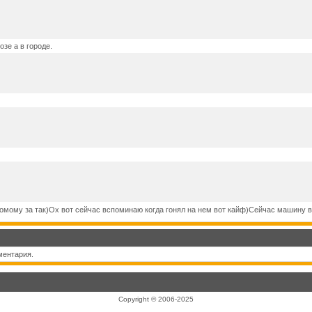
зе а в городе.
комому за так)Ох вот сейчас вспоминаю когда гонял на нем вот кайф)Сейчас машину 
ментария.
Copyright © 2006-2025