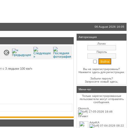
06 August 2026 16:05
Авторизация
Логин
Пароль
т с 3 людьми 100 км/ч
Вы не зарегистрированы?
Нажмите здесь
для регистрации.
Забыли пароль?
Запросите новый
здесь
.
Мини-чат
Только зарегистрированные
пользователи могут отправлять
сообщения.
Okorock_
17-05-2026 19:46
ПРивет
ArtyrKA
07-04-2026 08:22