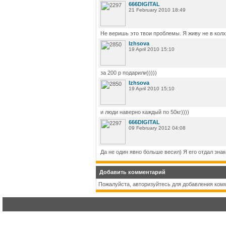
666DIGITAL
21 February 2010 18:49
Не веришь это твои проблемы. Я живу не в колхо
Izhsova
19 April 2010 15:10
за 200 р подарили)))))
Izhsova
19 April 2010 15:10
и люди наверно каждый по 50кг))))
666DIGITAL
09 February 2012 04:08
Да не один явно больше весил) Я его отдал зна
Добавить комментарий
Пожалуйста, авторизуйтесь для добавления ком