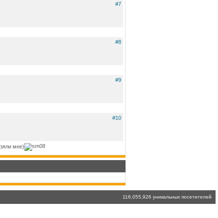
#7
#8
#9
#10
взяли мне)
116,055,926 уникальных посетителей