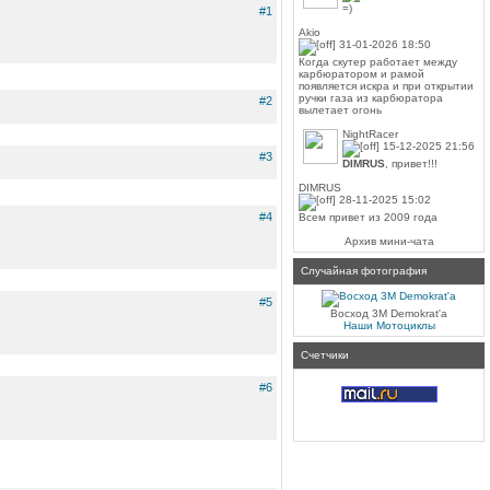
=)
#1
Akio
31-01-2026 18:50
Когда скутер работает между
карбюратором и рамой
появляется искра и при открытии
ручки газа из карбюратора
#2
вылетает огонь
NightRacer
15-12-2025 21:56
#3
DIMRUS
, привет!!!
DIMRUS
28-11-2025 15:02
#4
Всем привет из 2009 года
Архив мини-чата
Случайная фотография
#5
Восход 3М Demokrat'a
Наши Мотоциклы
Счетчики
#6