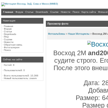
Главная
·
Форум
·
Статьи
·
Downloads
·
Ссылки
·
Новости
·
Поиск
·
Карта сайта
·
Флеш-и
Навигация
Просмотр фото
·
Главная
·
Форум
·
Статьи
Фотоальбомы
>
Наши Мотоциклы
>
Восход 2М 
·
Downloads
·
FAQ
·
Ссылки
·
Новости
·
Обратная связь
·
Фотогалерея
·
Поиск
Восход 2М
and20
судите строго. Е
Сейчас на сайте
·
Гостей: 8
После этого внеш
·
Пользователей: 0
·
Всего пользователей: 10,366
·
Новый пользователь:
zxwvm
Дата: 2
Добав
Размер: 6
Размер 