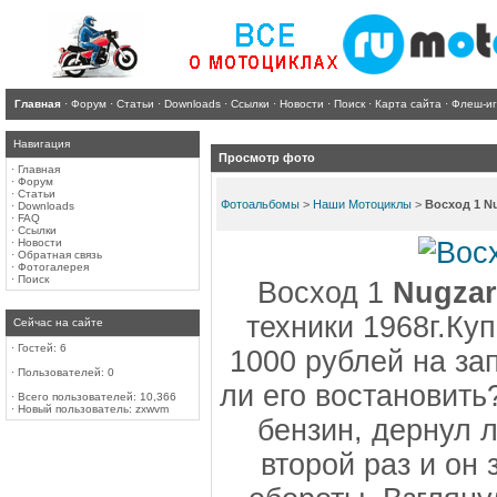
Главная
·
Форум
·
Статьи
·
Downloads
·
Ссылки
·
Новости
·
Поиск
·
Карта сайта
·
Флеш-и
Навигация
Просмотр фото
·
Главная
·
Форум
·
Статьи
Фотоальбомы
>
Наши Мотоциклы
>
Восход 1 N
·
Downloads
·
FAQ
·
Ссылки
·
Новости
·
Обратная связь
·
Фотогалерея
·
Поиск
Восход 1
Nugzar
техники 1968г.Ку
Сейчас на сайте
·
Гостей: 6
1000 рублей на за
·
Пользователей: 0
ли его востановить
·
Всего пользователей: 10,366
·
Новый пользователь:
zxwvm
бензин, дернул л
второй раз и он