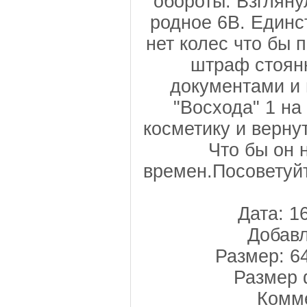
обороты. Взгляну
родное 6В. Единс
нет колес что бы п
штраф стоянк
документами и 
"Восхода" 1 н
косметику и верну
Что бы он 
времен.Посоветуйт
Дата: 1
Добавл
Размер: 6
Размер 
Комме