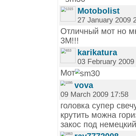
Motobolist
27 January 2009 
Отличный мот но м
3М!!!
karikatura
03 February 2009
Мот
vova
09 March 2009 17:58
головка супер све
крутить можна гор
закос под немецки