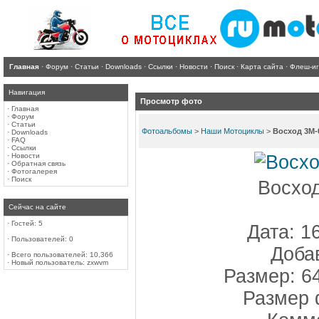
Главная
·
Форум
·
Статьи
·
Downloads
·
Ссылки
·
Новости
·
Поиск
·
Карта сайта
·
Флеш-и
Навигация
Просмотр фото
·
Главная
·
Форум
·
Статьи
Фотоальбомы
>
Наши Мотоциклы
>
Восход 3М-
·
Downloads
·
FAQ
·
Ссылки
·
Новости
·
Обратная связь
·
Фотогалерея
·
Поиск
Восхо
Сейчас на сайте
·
Гостей: 5
Дата: 1
·
Пользователей: 0
Доба
·
Всего пользователей: 10,366
·
Новый пользователь:
zxwvm
Размер: 6
Размер 