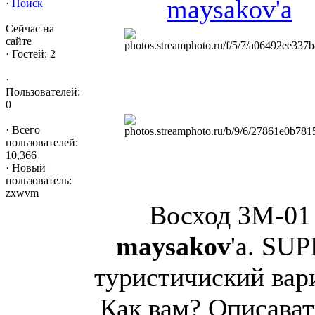
·
Поиск
Сейчас на
сайте
·
Гостей: 2
·
Пользователей:
0
·
Всего
пользователей:
10,366
·
Новый
пользователь:
zxwvm
Восход 3М-01
maysakov
'a. SU
туристичиский вар
Как вам? Описават