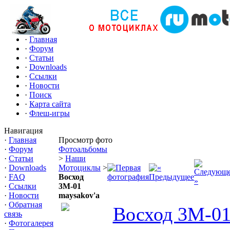
·
Главная
·
Форум
·
Статьи
·
Downloads
·
Ссылки
·
Новости
·
Поиск
·
Карта сайта
·
Флеш-игры
Навигация
·
Главная
Просмотр фото
·
Форум
Фотоальбомы
·
Статьи
>
Наши
·
Downloads
Мотоциклы
>
·
FAQ
Восход
·
Ссылки
3М-01
·
Новости
maysakov'a
·
Обратная
связь
·
Фотогалерея