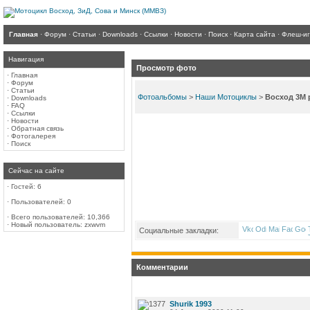
Главная
·
Форум
·
Статьи
·
Downloads
·
Ссылки
·
Новости
·
Поиск
·
Карта сайта
·
Флеш-и
Навигация
Просмотр фото
·
Главная
·
Форум
·
Статьи
Фотоальбомы
>
Наши Мотоциклы
>
Восход 3М 
·
Downloads
·
FAQ
·
Ссылки
·
Новости
·
Обратная связь
·
Фотогалерея
·
Поиск
Сейчас на сайте
·
Гостей: 6
·
Пользователей: 0
·
Всего пользователей: 10,366
·
Новый пользователь:
zxwvm
Социальные закладки:
Комментарии
Shurik 1993