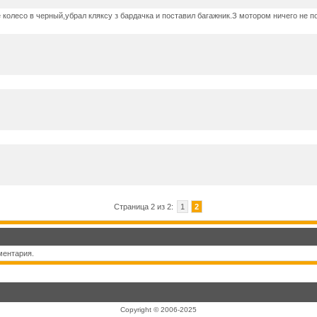
 колесо в черный,убрал кляксу з бардачка и поставил багажник.З мотором ничего не п
Страница 2 из 2:
1
2
ментария.
Copyright © 2006-2025