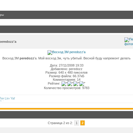
гры
peredozz'a
Восход 3М
peredozz
'a. Мой восход 3м, чуть убитый. Весной буду капремонт делать
Дата: 27/11/2008 19:33
Добавлено: peredozz
Размер: 640 x 480 пикселов
Размер файла: 66.37кБ
Комментариев: 14
Рейтинг:
Количество просмотров: 9783
Страница 2 из 2:
1
2