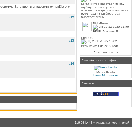
Когда скутер работает между
осоветую.Зато цвет и спидометр-супер!За ето
карбюратором и рамой
появляется искра и при открытии
ручки газа из карбюратора
вылетает огонь
#12
NightRacer
15-12-2025 21:56
DIMRUS
, привет!!!
DIMRUS
#13
28-11-2025 15:02
Всем привет из 2009 года
Архив мини-чата
Случайная фотография
#14
Минск Devil'a
Наши Мотоциклы
Счетчики
116,084,442 уникальных посетителей