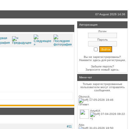
07 August 2026 14:36
Авторизация
Логин
Пароль
Вы не зарегистрированы?
Нажмите здесь
для регистрации.
Забыли пароль?
Запросите новый
здесь
.
Мини-чат
Только зарегистрированные
пользователи могут отправлять
сообщения.
Okorock_
17-05-2026 19:46
ПРивет
ArtyrKA
07-04-2026 08:22
=)
Akio
#11
31-01-2026 18:50