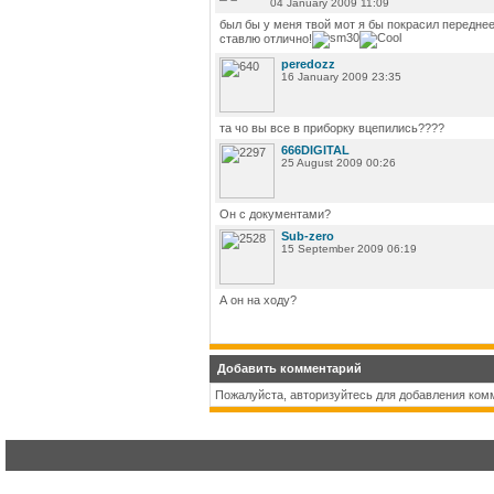
04 January 2009 11:09
был бы у меня твой мот я бы покрасил переднее
ставлю отлично!
peredozz
16 January 2009 23:35
та чо вы все в приборку вцепились????
666DIGITAL
25 August 2009 00:26
Он с документами?
Sub-zero
15 September 2009 06:19
А он на ходу?
Добавить комментарий
Пожалуйста, авторизуйтесь для добавления ком