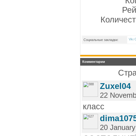
Ко
Рей
Количест
Социальные закладки:
Комментарии
Стра
Zuxel04
22 Novemb
класс
dima107
20 January