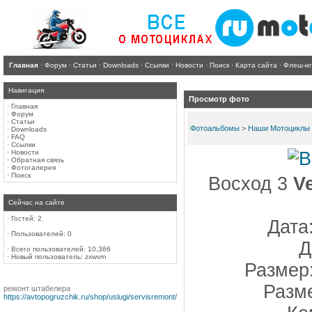
Главная
·
Форум
·
Статьи
·
Downloads
·
Ссылки
·
Новости
·
Поиск
·
Карта сайта
·
Флеш-и
Навигация
Просмотр фото
·
Главная
·
Форум
·
Статьи
Фотоальбомы
>
Наши Мотоциклы
·
Downloads
·
FAQ
·
Ссылки
·
Новости
·
Обратная связь
·
Фотогалерея
·
Поиск
Восход 3
V
Сейчас на сайте
·
Гостей: 2
Дата
·
Пользователей: 0
Д
·
Всего пользователей: 10,366
·
Новый пользователь:
zxwvm
Размер:
Разм
ремонт штабелера
https://avtopogruzchik.ru/shop/uslugi/servisremont/