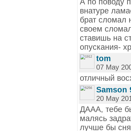
А по поводу 
внатуре лама
брат сломал 
своем сломал
ставишь на с
опускания- хр
tom
07 May 200
отличный вос
Samson 
20 May 201
ДААА, тебе бы
малясь задра
лучше бы сня