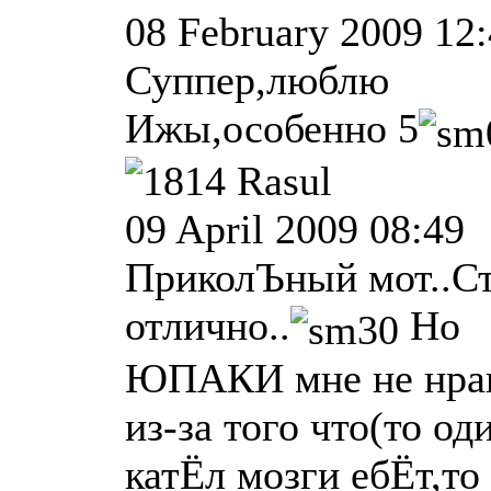
08 February 2009 12
Суппер,люблю
Ижы,особенно 5
Rasul
09 April 2009 08:49
ПриколЪный мот..С
отлично..
Но
ЮПАКИ мне не нра
из-за того что(то од
катЁл мозги ебЁт,то