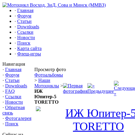
·
Главная
·
Форум
·
Статьи
·
Downloads
·
Ссылки
·
Новости
·
Поиск
·
Карта сайта
·
Флеш-игры
Навигация
·
Главная
Просмотр фото
·
Форум
Фотоальбомы
·
Статьи
>
Наши
·
Downloads
Мотоциклы
>
·
FAQ
ИЖ
·
Ссылки
Юпитер-5
·
Новости
TORETTO
·
Обратная
связь
·
Фотогалерея
·
Поиск
Сейчас на