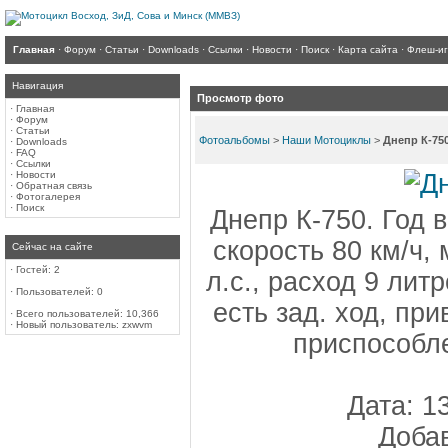
Главная
·
Форум
·
Статьи
·
Downloads
·
Ссылки
·
Новости
·
Поиск
·
Карта сайта
·
Флеш-и
Навигация
Просмотр фото
·
Главная
·
Форум
·
Статьи
Фотоальбомы
>
Наши Мотоциклы
>
Днепр К-75
·
Downloads
·
FAQ
·
Ссылки
·
Новости
·
Обратная связь
·
Фотогалерея
·
Поиск
Днепр К-750. Год 
скорость 80 км/ч,
Сейчас на сайте
·
Гостей: 2
л.с., расход 9 лит
·
Пользователей: 0
есть зад. ход, при
·
Всего пользователей: 10,366
·
Новый пользователь:
zxwvm
приспособле
Дата: 1
Добав