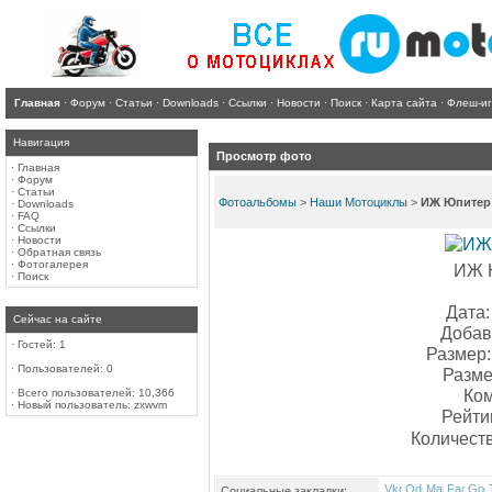
Главная
·
Форум
·
Статьи
·
Downloads
·
Ссылки
·
Новости
·
Поиск
·
Карта сайта
·
Флеш-и
Навигация
Просмотр фото
·
Главная
·
Форум
·
Статьи
Фотоальбомы
>
Наши Мотоциклы
>
ИЖ Юпитер 
·
Downloads
·
FAQ
·
Ссылки
·
Новости
·
Обратная связь
·
Фотогалерея
ИЖ Ю
·
Поиск
Дата:
Сейчас на сайте
Добав
·
Гостей: 1
Размер:
·
Пользователей: 0
Разме
Ком
·
Всего пользователей: 10,366
·
Новый пользователь:
zxwvm
Рейти
Количест
Социальные закладки: