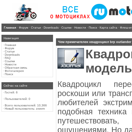
Главная
·
Форум
·
Статьи
·
Downloads
·
Ссылки
·
Новости
·
Поиск
·
Карта сайта
·
Флеш-и
Навигация
Чем примечателен квадроцикл brp outlander
·
Главная
·
Форум
Квадр
·
Статьи
·
Downloads
·
FAQ
·
Ссылки
модель
·
Новости
·
Обратная связь
·
Фотогалерея
·
Поиск
Квадроцикл пер
Сейчас на сайте
роскоши или транс
·
Гостей: 6
·
Пользователей: 0
любителей экстри
·
Всего пользователей: 10,366
·
Новый пользователь:
zxwvm
подобная техника 
путешествовать,
ощущениями. Но да