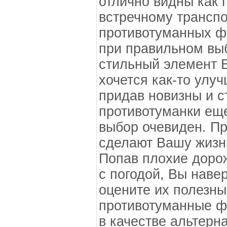
отлично видны как п
встречному транспо
противотуманных фа
при правильном вы
стильный элемент 
хочется как-то улу
придав новизны и с
противотуманки еще
выбор очевиден. П
сделают Вашу жизнь
Попав плохие доро
с погодой, Вы наве
оцените их полезны
противотуманные ф
в качестве альтерн