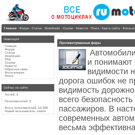
Главная
·
Форум
·
Статьи
·
Downloads
·
Ссылки
·
Новости
·
Поиск
·
Карта сайта
·
Флеш-и
Навигация
Противотуманные фары
·
Главная
·
Форум
Автомобили
·
Статьи
·
Downloads
·
FAQ
и понимают
·
Ссылки
·
Новости
видимости н
·
Обратная связь
·
Фотогалерея
·
Поиск
дорога ошибок не п
видимость дорожной
Сейчас на сайте
·
Гостей: 3
всего безопасность 
·
Пользователей: 0
пассажиров. В нас
·
Всего пользователей: 10,366
·
Новый пользователь:
zxwvm
современных автом
весьма эффективная