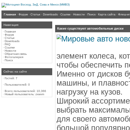
Главная
·
Форум
·
Статьи
·
Downloads
·
Ссылки
·
Новости
·
Поиск
·
Карта сайта
·
Флеш-и
Навигация
Какие существуют автомобильные диски
·
Главная
·
Форум
·
Статьи
·
Downloads
·
FAQ
·
Ссылки
·
Новости
элемент колеса, кот
·
Обратная связь
·
Фотогалерея
·
Поиск
чтобы обеспечить п
Именно от дисков б
Сейчас на сайте
·
Гостей: 7
машины, и плавност
·
Пользователей: 0
нагрузку на кузов.
·
Всего пользователей: 10,366
·
Новый пользователь:
zxwvm
Широкий ассортиме
выбрать максималь
для своего автомоб
большой популярно