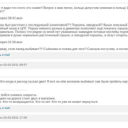
т я ждал что ктото это скажет! Вопрос к вам лично, кольцо допустим номинал и кольцо
ет?
ерез 09:41 мин.
кош был расточен с последуюшей хонинговкой?? Поршень заводской? Выше описаный
бный зазор в ЦПГ. Порши немного разные в диаметре позволяют ещё покатать горшок б
равильно. Полохо что рядом со мной нет уважаемых камрадов которые моглибы подтв
ержали в руках нормально расточенный горшок, и зоводской поршень, а лезут спорить
ерез 01:56 мин.
арвар, ктож палед выбивает?? Съёмники и голова для чего? Сначала постучим, а потом 
о 02-02-2011 09:57
 Это когда в расход пускал двиг! Я всё на нём молоком выбивал! там были пробиты кар
е бойся снижать скорость.
цикл на дороге стоит двух в магазине.
е. Кто-то возвращается. Кто-то нет. Кто-то уже не может вернуться.
о 02-02-2011 17:00