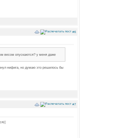
#6
ным весом опускаются? у меня даже
янул нифига, но думаю это решилось бы
#7
ся((