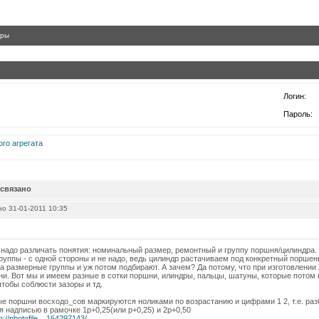
гры
Логин:
Пароль:
го агрегата
 связано
о 31-01-2011 10:35
 надо различать понятия: номинальный размер, ремонтный и группу поршня/цилиндра
руппы - с одной стороны и не надо, ведь цилиндр растачиваем под конкретный порше
а размерные группы и уж потом подбирают. А зачем? Да потому, что при изготовлении
ни. Вот мы и имеем разные в сотки поршни, илиндры, пальцы, шатуны, которые потом 
тобы соблюсти зазоры и тд.
 поршни восходо_сов маркируются ноликами по возрастанию и цифрами 1 2, т.е. ра
 надписью в рамочке 1р+0,25(или р+0,25) и 2р+0,50
p://photofile....164297143/