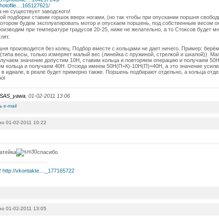
photofile....165127621/
а не существует заводского!
ой подборке ставим горшок вверх ногами, (но так чтобы при опускании поршня свобо
отором будем эксплуатировать мотор и опускаем поршень, под собственным весом он 
оизводим при температуре градусов 20-25, ниже не желательно, а то Стоксов будет м
лят.
ня производится без колец. Подбор вместе с кольцами не дает ничего. Пример: берём
типа весы, только измеряет малый вес (линейка с пружиной, стрелкой и шкалой)). Ма
лучаем значение допустим 10Н, ставим кольца и повторяем операцию и получаем 50
м кольца и получаем 40Н. Отсюда имеем 50Н(П+К)-10Н(П)=40Н, а это значение усили
 в идиале, в реале будет примерно также. Поршень подбирают отдельно, а кольца отд
SAS_yawa
, 01-02-2011 13:06
о 01-02-2011 10:22
атейка
спасибо
2
http://vkontakte...._177165722
о 01-02-2011 13:05