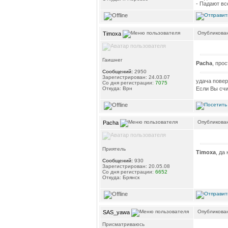
- Падают вс
Опубликован
Timoxa
Гаишнег
Pacha
, про
Сообщений:
2950
Зарегистрирован: 24.03.07
удача повер
Со дня регистрации:
7075
Откуда: Врн
Если Вы счи
Опубликован
Pacha
Приятель
Timoxa
, да
Сообщений:
930
Зарегистрирован: 20.05.08
Со дня регистрации:
6652
Откуда: Брянск
Опубликован
SAS_yawa
Присматриваюсь