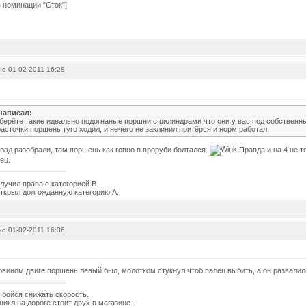
о 01-02-2011 16:28
написал:
 берёте такие идеально подогнаные поршни с цилиндрами что они у вас под собствен
асточки поршень туго ходил, и нечего не заклинил притёрся и норм работал.
азад разобрали, там поршень как говно в проруби болтался.
Правда и на 4 не т
ец.
олучил права с категорией В.
открыл долгожданную категорию А.
о 01-02-2011 16:36
овином двиге поршень левый был, молотком стукнул чтоб палец выбить, а он развалил
е бойся снижать скорость.
цикл на дороге стоит двух в магазине.