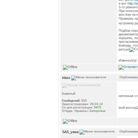
и вот
http://
3-го ремонт
При колхозн
меслом на к
Проверку пр
нутромер ру
Подбор порш
динамометр(
поршень, по
протаскивае
выводы, это
ритуал
Изменил(а)
Опубликован
klass
Бывалый
неплохая ст
Сообщений:
555
Зарегистрирован: 28.03.10
мой восход
Со дня регистрации:
5975
Откуда: Украина,г.Запорожье
Опубликован
SAS_yawa