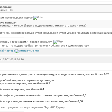
написал:
очный 0.06
аком месте поршня меряли
awa написал:
 номинал и кольцо 1й рем с подточиными замками это одно и тоже?
о и то же. ремонтное кольцо будет овальным и будет ужасно прилегать к стенкам цилин
нулась к тебе задом? - прояви смекалку!
таете, что модератор Вас притесняет - обратитесь к администратору.
о 05-02-2011 20:26
 увеличение диаметра гильзы цилиндра вследствие износа, мм, не более 0,25
ду юбкой поршня и зеркалом цилиндра
оре нового поршня, мм, не более 0,1
й замены поршня, мм, более 0,4
 люфт подшипника нижней головки шатуна, мм, не более 0,3
 зазор в подшипниках коленчатого вала, мм, не более 0,06
з инструкции по эксплуатации мот. Зид -200 Курьер.