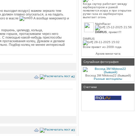
Когда скутер работает между
карбюратором и рамой
появляется искра и при открытии
дно выходил воздух) мажем зеркало тем
ручки газа из карбюратора
должен плавно опускаться, а на падать.
вылетает огонь
ного в масле
А вообще микрометр и
NightRacer
15-12-2025 21:56
 поршень, цилиндр, кольца,
DIMRUS
, привет!!!
жем горшок, протаскиваем через него
Н. С помощью какой-нибудь приспособы
DIMRUS
я протаскивания колец. Думаем и делаем
28-11-2025 15:02
ельно. Подбор колец не менее интересный
Всем привет из 2009 года
Архив мини-чата
Случайная фотография
Восход 3М NIkitoss22 (бывший)
#2
Разные мотоциклы
Счетчики
#3