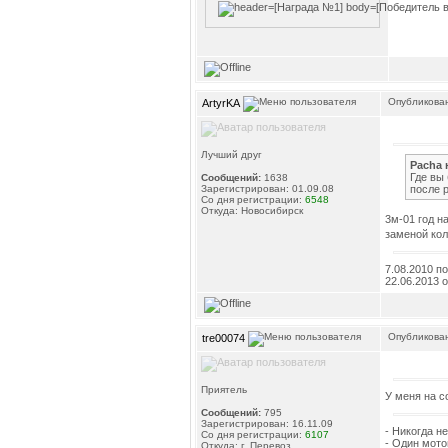
Опубликован
ArtyrKA
Лучший друг
Pacha 
Где вы
Сообщений:
1638
Зарегистрирован: 01.09.08
после р
Со дня регистрации:
6548
Откуда: Новосибирск
3м-01 год н
заменой кол
7.08.2010 п
22.06.2013 
Опубликован
tre00074
Приятель
У меня на с
Сообщений:
795
Зарегистрирован: 16.11.09
- Никогда н
Со дня регистрации:
6107
- Один мото
Откуда: г. Перевоз