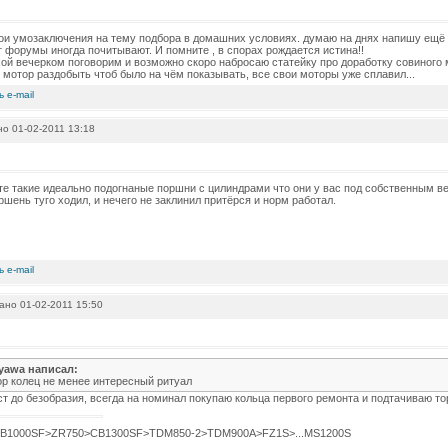
мои умозаключения на тему подбора в домашних условиях. думаю на днях напишу ещё кой
от форумы иногда почитывают. И помните , в спорах рождается истина!!
й вечерком поговорим и возможно скоро набросаю статейку про доработку совиного м
 мотор раздобыть чтоб было на чём показывать, все свои моторы уже сплавил...
о 01-02-2011 13:18
те такие идеально подогнаные поршни с цилиндрами что они у вас под собственным в
ршень туго ходил, и нечего не заклинил притёрся и норм работал.
но 01-02-2011 15:50
yawa написал:
р колец не менее интересный ритуал
ст до безобразия, всегда на номинал покупаю кольца первого ремонта и подтачиваю т
B1000SF>ZR750>CB1300SF>TDM850-2>TDM900A>FZ1S>...MS1200S