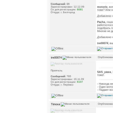
Сообщений:
98
motorix
, во
Зарегистрирован: 12.12.09
Со дня регистрации:
6081
тоже? Или н
Откуда: г. Белгород
Добавлено ч
Pacha
, гош
работоспосо
подобрать п
Многие не д
Добавлено ч
tre00074
, в
Опубликован
tre00074
Приятель
SAS_yawa
,
тоже!
Сообщений:
795
Зарегистрирован: 16.11.09
Со дня регистрации:
6107
- Никогда н
Откуда: г. Перевоз
- Один мото
- Падают вс
Опубликован
Timoxa