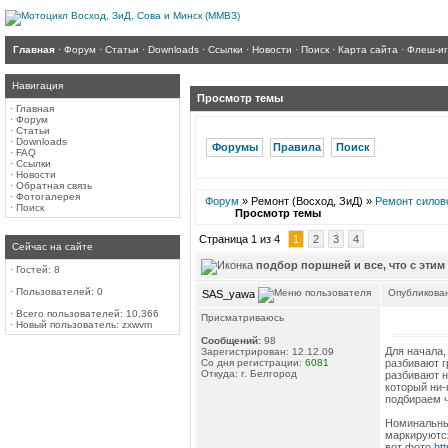
Главная
·
Форум
·
Статьи
·
Downloads
·
Ссылки
·
Новости
·
Поиск
·
Карта сайта
·
Флеш-и
Навигация
Просмотр темы
·
Главная
·
Форум
·
Статьи
·
Downloads
Форумы
Правила
Поиск
·
FAQ
·
Ссылки
·
Новости
·
Обратная связь
·
Фотогалерея
Форум
» Ремонт (Восход, ЗиД) »
Ремонт силово
·
Поиск
Просмотр темы
Страница 1 из 4
1
2
3
4
Сейчас на сайте
подбор поршней и все, что с этим
·
Гостей: 8
·
Пользователей: 0
Опубликован
SAS_yawa
·
Всего пользователей: 10,366
Присматриваюсь
·
Новый пользователь:
zxwvm
Сообщений:
98
Для начала,
Зарегистрирован: 12.12.09
Со дня регистрации:
6081
разбивают г
Откуда: г. Белгород
разбивают н
который ни-
подбираем ч
Номинальные
маркируются
вот фото
htt