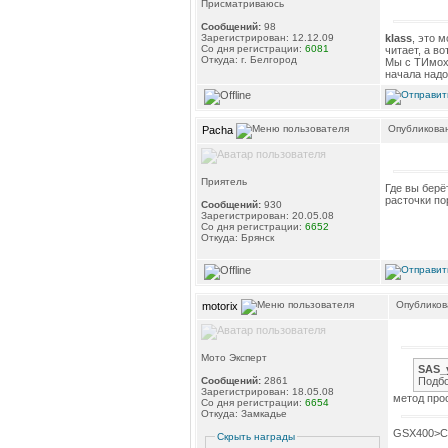
Присматриваюсь
Сообщений:
98
klass
, это 
Зарегистрирован: 12.12.09
Со дня регистрации:
6081
читает, а в
Откуда: г. Белгород
Мы с ТИмохо
начала надо
Опубликован
Pacha
Приятель
Где вы берё
расточки по
Сообщений:
930
Зарегистрирован: 20.05.08
Со дня регистрации:
6652
Откуда: Брянск
Опубликова
motorix
Мото Эксперт
SAS_
Подбо
Сообщений:
2861
Зарегистрирован: 18.05.08
метод про
Со дня регистрации:
6654
Откуда: Замкадье
GSX400>C
Скрыть награды