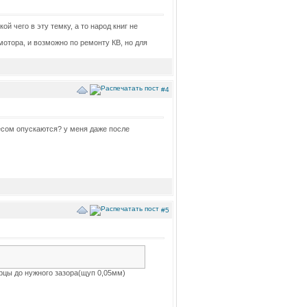
 чего в эту темку, а то народ книг не
отора, и возможно по ремонту КВ, но для
#4
есом опускаются? у меня даже после
#5
орцы до нужного зазора(щуп 0,05мм)