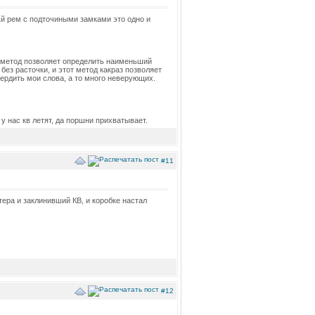
 1й рем с подточиными замками это одно и
 метод позволяет определить наименьший
ез расточки, и этот метод какраз позволяет
ердить мои слова, а то много неверующих.
.
у нас кв летят, да поршни прихватывает.
#11
тера и заклинивший КВ, и коробке настал
#12