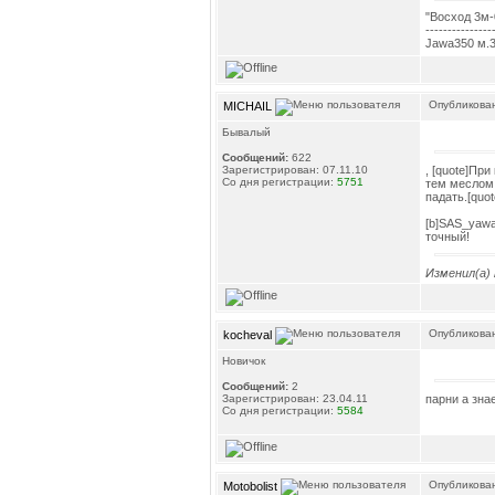
"Восход 3м-
---------------
Jawa350 м.3
Опубликован
MICHAIL
Бывалый
Сообщений:
622
, [quote]Пр
Зарегистрирован: 07.11.10
Со дня регистрации:
5751
тем меслом 
падать.[quot
[b]SAS_yawa
точный!
Изменил(а)
Опубликован
kocheval
Новичок
Сообщений:
2
парни а зна
Зарегистрирован: 23.04.11
Со дня регистрации:
5584
Опубликован
Motobolist