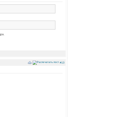
дра.
#13