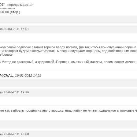
01" , переделывается
-------------
60-00 (стар.)
о 30-03-2011 16:01
и колхозной подборке ставим горшок вверх ногами, (но так чтобы при опускании поршн
на котором будем эксплуатировать мотор и опускаем поршень, под собственным весо
e][/quote
 Метод не колхозный, а дедовский .Поршень смазанный маслом, своим весом должен 
MICHAIL
, 19-01-2012 14:22
о 23-04-2011 19:26
ете как выбрать поршни на яву старушку. надо найти не литье подвальное а толковые
о 23-04-2011 20:08