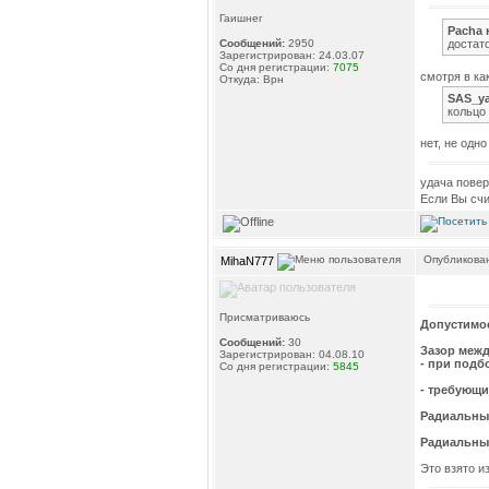
Гаишнег
Pacha 
достат
Сообщений:
2950
Зарегистрирован: 24.03.07
Со дня регистрации:
7075
смотря в к
Откуда: Врн
SAS_y
кольцо
нет, не одн
удача повер
Если Вы счи
Опубликован
MihaN777
Присматриваюсь
Допустимое
Сообщений:
30
Зазор меж
Зарегистрирован: 04.08.10
- при подб
Со дня регистрации:
5845
- требующи
Радиальный
Радиальный
Это взято и