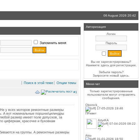
06 August 2026 20:42
Авторизация
Логин
Запомнить меня
Пароль
Вы не зарегистрированы?
Нажмите здесь
для регистрации.
Забыли пароль?
Запросите новый
здесь
.
Поиск в этой теме
Опции темы
Мини-чат
Только зарегистрированные
#1
пользователи могут отправлять
сообщения.
Okorock_
17-05-2026 19:46
. Не у всех моторов ремонтные размеры
ПРивет
нь. А вот номинальные поршни/цилиндры
 любой размер имеет поле допусков, за
ArtyrKA
по циферкам, красочке и буковкам
07-04-2026 08:22
=)
збиваются на группы. А ремонтные размеры
Akio
31-01-2026 18:50