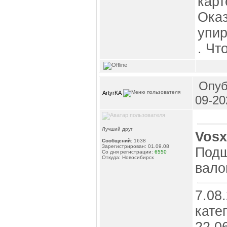
карт
Оказ
упир
. Чт
Опуб
ArtyrKA
09-20
Лучший друг
Vos
Сообщений:
1638
Зарегистрирован: 01.09.08
Подш
Со дня регистрации:
6550
Откуда: Новосибирск
вал
7.08
кате
22.0