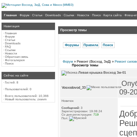
Главная
·
Форум
·
Статьи
·
Downloads
·
Ссылки
·
Новости
·
Поиск
·
Карта сайта
·
Флеш-и
Навигация
Просмотр темы
·
Главная
·
Форум
·
Статьи
·
Downloads
Форумы
Правила
Поиск
·
FAQ
·
Ссылки
·
Новости
·
Обратная связь
·
Фотогалерея
Форум
» Ремонт (Восход, ЗиД) »
Ремонт силово
·
Поиск
Просмотр темы
Левая крышка Восход 3м-01
Сейчас на сайте
Опуб
·
Гостей: 8
Vosxodovod_33
·
Пользователей: 0
09-20
·
Всего пользователей: 10,366
·
Новый пользователь:
zxwvm
Новичок
Сообщений:
3
Добр
Зарегистрирован: 19.08.24
Со дня регистрации:
719
Пол:
Реш
сцеп