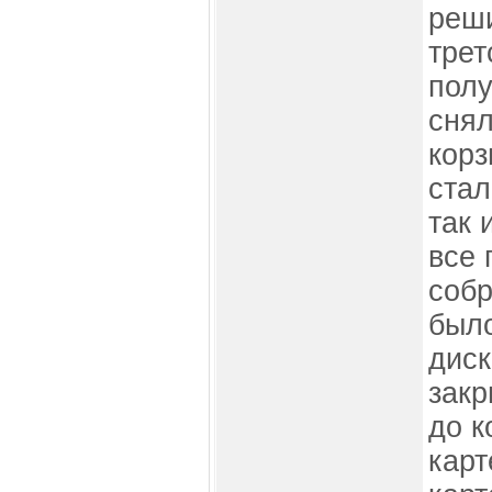
реш
трет
полу
снял
корз
стал
так 
все 
собр
было
диск
закр
до к
карт