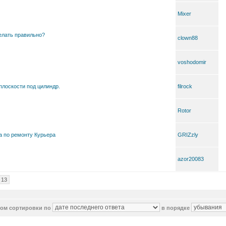
Mixer
делать правильно?
clown88
voshodomir
плоскости под цилиндр.
filrock
Rotor
а по ремонту Курьера
GRIZzly
azor20083
13
ётом сортировки по
в порядке