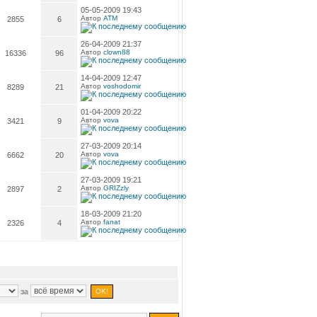
05-05-2009 19:43
Автор
ATM
2855
6
26-04-2009 21:37
Автор
clown88
16336
96
14-04-2009 12:47
Автор
voshodomir
8289
21
01-04-2009 20:22
Автор
vova
3421
9
27-03-2009 20:14
Автор
vova
6662
20
27-03-2009 19:21
Автор
GRIZzly
2897
2
18-03-2009 21:20
Автор
fanat
2326
4
за