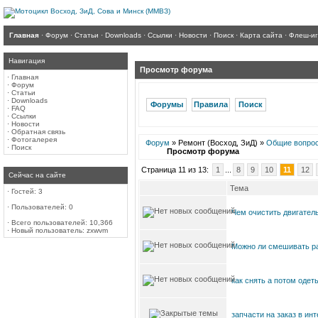
Главная
·
Форум
·
Статьи
·
Downloads
·
Ссылки
·
Новости
·
Поиск
·
Карта сайта
·
Флеш-и
Навигация
Просмотр форума
·
Главная
·
Форум
·
Статьи
·
Downloads
Форумы
Правила
Поиск
·
FAQ
·
Ссылки
·
Новости
·
Обратная связь
·
Фотогалерея
Форум
» Ремонт (Восход, ЗиД) »
Общие вопро
·
Поиск
Просмотр форума
Страница 11 из 13:
1
...
8
9
10
11
12
Сейчас на сайте
Тема
·
Гостей: 3
·
Пользователей: 0
Чем очистить двигатель
·
Всего пользователей: 10,366
·
Новый пользователь:
zxwvm
Можно ли смешивать ра
как снять а потом одет
запчасти на заказ в инт