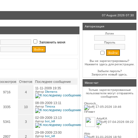
07 August 2026 07:30
Авторизация
Логин
Запомнить меня
Пароль
Вы не зарегистрированы?
Нажмите здесь
для регистрации.
Забыли пароль?
Запросите новый
здесь
.
росмотров
Ответов
Последнее сообщение
Мини-чат
11-11-2009 19:35
Только зарегистрированные
Автор
Dlemens
9716
4
пользователи могут отправлять
сообщения.
08-09-2009 13:11
Okorock_
Автор
Timoxa
3335
10
17-05-2026 19:46
ПРивет
02-09-2009 13:13
ArtyrKA
Автор
bot_kill
5341
3
07-04-2026 08:22
=)
29-08-2009 23:00
Akio
Автор
bot_kill
2807
2
31-01-2026 18:50