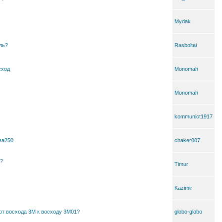
Mydak
ль?
Rasboltai
сход
Monomah
Monomah
kommunict1917
ва250
chaker007
е?
Timur
Kazimir
 от восхода 3М к восходу 3М01?
globo-globo