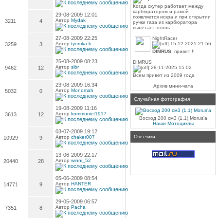
Когда скутер работает между
карбюратором и рамой
29-08-2009 12:01
появляется искра и при открытии
Автор
Mydak
3211
4
ручки газа из карбюратора
вылетает огонь
27-08-2009 22:25
NightRacer
Автор
tyomka k
15-12-2025 21:56
3259
3
DIMRUS
, привет!!!
25-08-2009 08:23
DIMRUS
Автор
sibr
9462
12
28-11-2025 15:02
Всем привет из 2009 года
23-08-2009 16:34
Архив мини-чата
Автор
Monomah
5032
0
Случайная фотография
19-08-2009 11:16
Автор
kommunict1917
3613
12
Восход 200 см3 (1.1) Morus'a
Наши Мотоциклы
03-07-2009 19:12
Счетчики
Автор
chaker007
10929
9
13-06-2009 22:17
Автор
winni_52
20440
28
05-06-2009 08:54
Автор
HANTER
14771
9
29-05-2009 06:57
Автор
Pacha
7351
8