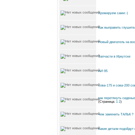
Хромируем сами:-)
Как выправить глушите
Новый двигатель на во
Запчасти в Иркутске
АИ-95
сова-175 и сова-200 со
как перетянуть сидень
(Страница:
1
2
)
чем заменить ТАЛЬК ?
Какие детали подойдут