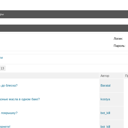
гры
Логин:
Пароль:
сы
13
Автор
П
 до блеска?
Baratal
зные масла в одном баке?
kostya
ь покрышку?
bot_kill
ернете!
bot_kill