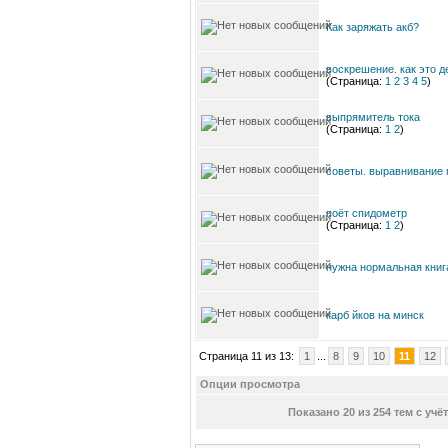
Как заряжать акб?
воскрешение. как это 
(Страница:
1
2
3
4
5
)
выпрямитель тока
(Страница:
1
2
)
советы. выравнивание 
поёт спидометр
(Страница:
1
2
)
нужна нормальная книг
карб йков на минск
Страница 11 из 13:
1
...
8
9
10
11
12
Опции просмотра
Показано 20 из 254 тем с уч