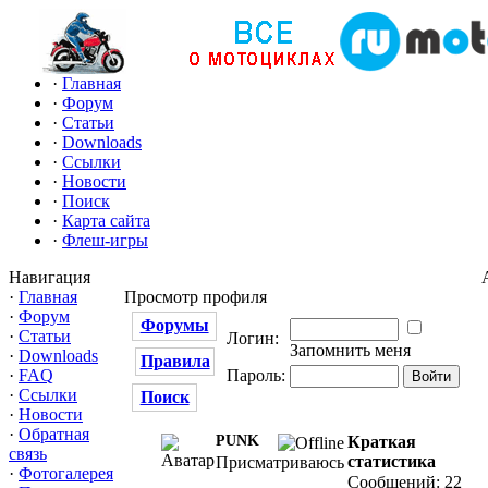
·
Главная
·
Форум
·
Статьи
·
Downloads
·
Ссылки
·
Новости
·
Поиск
·
Карта сайта
·
Флеш-игры
Навигация
·
Главная
Просмотр профиля
·
Форум
Форумы
·
Статьи
Логин:
Запомнить меня
·
Downloads
Правила
·
FAQ
Пароль:
·
Ссылки
Поиск
·
Новости
·
Обратная
PUNK
Краткая
связь
статистика
Присматриваюсь
·
Фотогалерея
Сообщений: 22