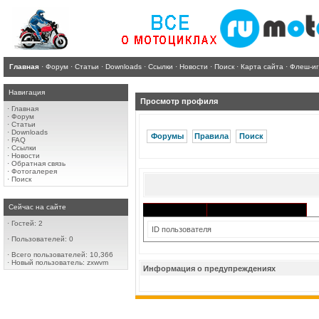
Главная
·
Форум
·
Статьи
·
Downloads
·
Ссылки
·
Новости
·
Поиск
·
Карта сайта
·
Флеш-и
Навигация
Просмотр профиля
·
Главная
·
Форум
·
Статьи
·
Downloads
Форумы
Правила
Поиск
·
FAQ
·
Ссылки
·
Новости
·
Обратная связь
·
Фотогалерея
·
Поиск
Сейчас на сайте
Активность в разделах
Информация
·
Гостей: 2
ID пользователя
·
Пользователей: 0
·
Всего пользователей: 10,366
·
Новый пользователь:
zxwvm
Информация о предупреждениях