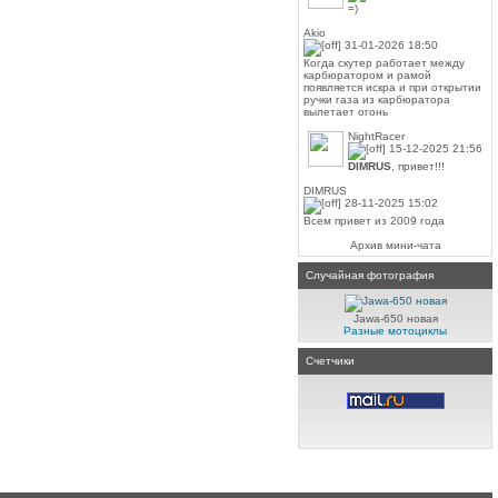
=)
Akio
31-01-2026 18:50
Когда скутер работает между
карбюратором и рамой
появляется искра и при открытии
ручки газа из карбюратора
вылетает огонь
NightRacer
15-12-2025 21:56
DIMRUS
, привет!!!
DIMRUS
28-11-2025 15:02
Всем привет из 2009 года
Архив мини-чата
Случайная фотография
Jawa-650 новая
Разные мотоциклы
Счетчики