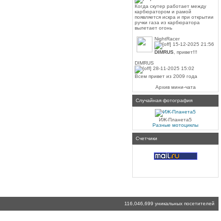
Когда скутер работает между
карбюратором и рамой
появляется искра и при открытии
ручки газа из карбюратора
вылетает огонь
NightRacer
15-12-2025 21:56
DIMRUS
, привет!!!
DIMRUS
28-11-2025 15:02
Всем привет из 2009 года
Архив мини-чата
Случайная фотография
ИЖ-Планета5
Разные мотоциклы
Счетчики
116,046,699 уникальных посетителей