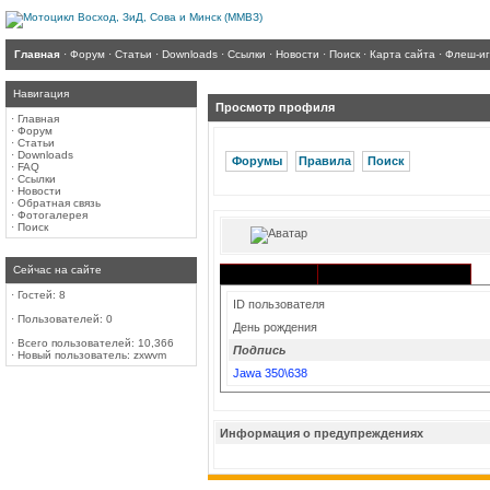
Главная
·
Форум
·
Статьи
·
Downloads
·
Ссылки
·
Новости
·
Поиск
·
Карта сайта
·
Флеш-и
Навигация
Просмотр профиля
·
Главная
·
Форум
·
Статьи
·
Downloads
Форумы
Правила
Поиск
·
FAQ
·
Ссылки
·
Новости
·
Обратная связь
·
Фотогалерея
·
Поиск
Сейчас на сайте
Активность в разделах
Информация
·
Гостей: 8
ID пользователя
·
Пользователей: 0
День рождения
·
Всего пользователей: 10,366
Подпись
·
Новый пользователь:
zxwvm
Jawa 350\638
Информация о предупреждениях