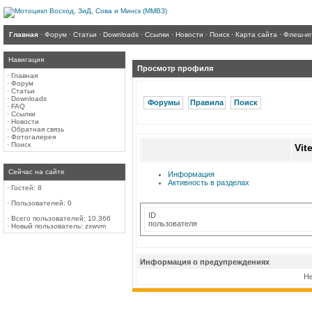
Главная
·
Форум
·
Статьи
·
Downloads
·
Ссылки
·
Новости
·
Поиск
·
Карта сайта
·
Флеш-и
Навигация
Просмотр профиля
·
Главная
·
Форум
·
Статьи
·
Downloads
Форумы
Правила
Поиск
·
FAQ
·
Ссылки
·
Новости
·
Обратная связь
·
Фотогалерея
·
Поиск
Vit
Сейчас на сайте
Информация
Активность в разделах
·
Гостей: 8
·
Пользователей: 0
ID
·
Всего пользователей: 10,366
пользователя
·
Новый пользователь:
zxwvm
Информация о предупреждениях
Не