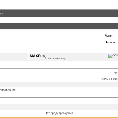
гры
Логин:
Пароль:
MAXEu4
Встал в колонну
31
Июль 14 198
- оправдания
Нет предупреждений