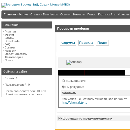
Главная
·
Форум
·
Статьи
·
Downloads
·
Ссылки
·
Новости
·
Поиск
·
Карта сайта
·
Флеш-и
Навигация
Просмотр профиля
·
Главная
·
Форум
·
Статьи
·
Downloads
Форумы
Правила
Поиск
·
FAQ
·
Ссылки
·
Новости
·
Обратная связь
·
Фотогалерея
·
Поиск
Сейчас на сайте
Активность в разделах
Информация
·
Гостей: 4
ID пользователя
·
Пользователей: 0
День рождения
·
Всего пользователей: 10,366
Подпись
·
Новый пользователь:
zxwvm
Кто хочет - ищет возможности, кто не хочет 
http://vkontakte....
Информация о предупреждениях