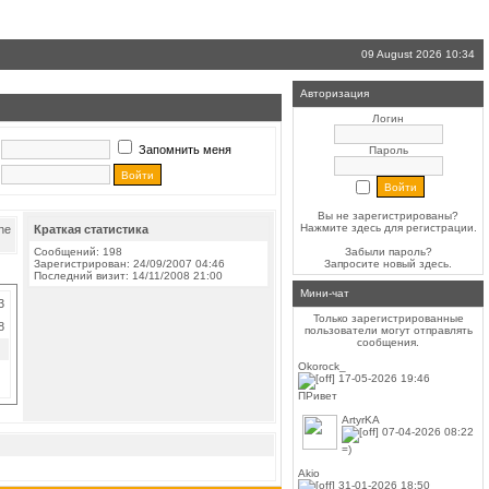
09 August 2026 10:34
Авторизация
Логин
Запомнить меня
Пароль
Вы не зарегистрированы?
Нажмите здесь
для регистрации.
Краткая статистика
Сообщений: 198
Забыли пароль?
Зарегистрирован: 24/09/2007 04:46
Запросите новый
здесь
.
Последний визит: 14/11/2008 21:00
Мини-чат
3
Только зарегистрированные
8
пользователи могут отправлять
сообщения.
Okorock_
17-05-2026 19:46
ПРивет
ArtyrKA
07-04-2026 08:22
=)
Akio
31-01-2026 18:50