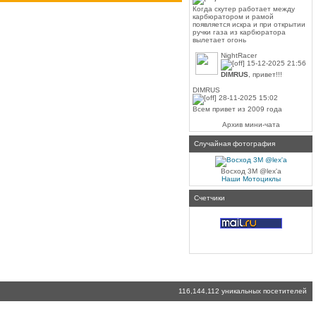
Когда скутер работает между
карбюратором и рамой
появляется искра и при открытии
ручки газа из карбюратора
вылетает огонь
NightRacer
15-12-2025 21:56
DIMRUS
, привет!!!
DIMRUS
28-11-2025 15:02
Всем привет из 2009 года
Архив мини-чата
Случайная фотография
Восход 3М @lex'a
Наши Мотоциклы
Счетчики
116,144,112 уникальных посетителей