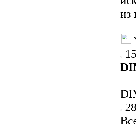
иск
из
15
DI
DI
28
Все