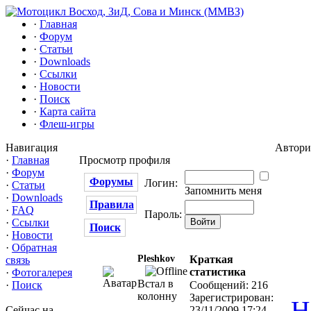
·
Главная
·
Форум
·
Статьи
·
Downloads
·
Ссылки
·
Новости
·
Поиск
·
Карта сайта
·
Флеш-игры
Навигация
Автори
·
Главная
Просмотр профиля
·
Форум
Форумы
Логин:
·
Статьи
Запомнить меня
·
Downloads
Правила
·
FAQ
Пароль:
·
Ссылки
Поиск
·
Новости
·
Обратная
Pleshkov
Краткая
связь
статистика
·
Фотогалерея
Встал в
Сообщений: 216
·
Поиск
колонну
Зарегистрирован:
Н
23/11/2009 17:24
Сейчас на