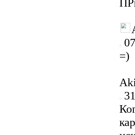
ПР
07
=)
Ak
31
Ко
ка