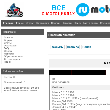
Главная
·
Форум
·
Статьи
·
Downloads
·
Ссылки
·
Новости
·
Поиск
·
Карта сайта
·
Флеш-и
Навигация
Просмотр профиля
·
Главная
·
Форум
·
Статьи
·
Downloads
Форумы
Правила
Поиск
·
FAQ
·
Ссылки
·
Новости
·
Обратная связь
·
Фотогалерея
·
Поиск
KT
Сейчас на сайте
Активность в разделах
Информация
·
Гостей: 3
ID
пользователя
·
Пользователей: 0
Подпись
·
Всего пользователей: 10,366
·
Новый пользователь:
zxwvm
Минск 3.115 1980 г
Минск 3.113 1996г
Минск 3.112.11 1991 г (разобранный)
Восход 3M 1986
Восход 3М-01 93 г (ищу переходник для карбю
Jawa 634 7.7 1984г
Alpha 2011г