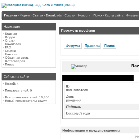
Главная
·
Форум
·
Статьи
·
Downloads
·
Ссылки
·
Новости
·
Поиск
·
Карта сайта
·
Флеш-и
Навигация
Просмотр профиля
·
Главная
·
Форум
·
Статьи
·
Downloads
Форумы
Правила
Поиск
·
FAQ
·
Ссылки
·
Новости
·
Обратная связь
·
Фотогалерея
·
Поиск
Raz
Сейчас на сайте
Активность в разделах
Информация
·
Гостей: 4
ID
пользователя
·
Пользователей: 0
День
·
Всего пользователей: 10,366
рождения
·
Новый пользователь:
zxwvm
Подпись
Восход 69 года
Информация о предупреждениях
Не