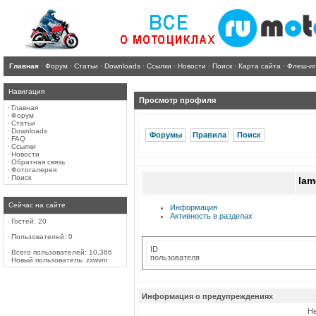
Главная
·
Форум
·
Статьи
·
Downloads
·
Ссылки
·
Новости
·
Поиск
·
Карта сайта
·
Флеш-и
Навигация
Просмотр профиля
·
Главная
·
Форум
·
Статьи
·
Downloads
Форумы
Правила
Поиск
·
FAQ
·
Ссылки
·
Новости
·
Обратная связь
·
Фотогалерея
·
Поиск
lam
Сейчас на сайте
Информация
Активность в разделах
·
Гостей: 20
·
Пользователей: 0
ID
·
Всего пользователей: 10,366
пользователя
·
Новый пользователь:
zxwvm
Информация о предупреждениях
Не