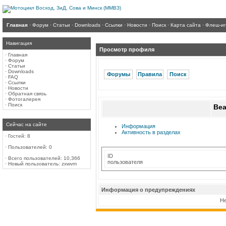
Главная
·
Форум
·
Статьи
·
Downloads
·
Ссылки
·
Новости
·
Поиск
·
Карта сайта
·
Флеш-и
Навигация
Просмотр профиля
·
Главная
·
Форум
·
Статьи
·
Downloads
Форумы
Правила
Поиск
·
FAQ
·
Ссылки
·
Новости
·
Обратная связь
·
Фотогалерея
·
Поиск
Be
Сейчас на сайте
Информация
Активность в разделах
·
Гостей: 8
·
Пользователей: 0
ID
·
Всего пользователей: 10,366
пользователя
·
Новый пользователь:
zxwvm
Информация о предупреждениях
Не