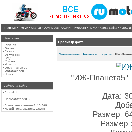
Главная
·
Форум
·
Статьи
·
Downloads
·
Ссылки
·
Новости
·
Поиск
·
Карта сайта
·
Флеш-и
Навигация
Просмотр фото
·
Главная
·
Форум
·
Статьи
Фотоальбомы
>
Разные мотоциклы
>
ИЖ-Плане
·
Downloads
·
FAQ
·
Ссылки
·
Новости
·
Обратная связь
·
Фотогалерея
·
Поиск
"ИЖ-Планета5".
Сейчас на сайте
·
Гостей: 4
Дата: 3
·
Пользователей: 0
Доба
·
Всего пользователей: 10,366
·
Новый пользователь:
zxwvm
Размер: 6
Размер 