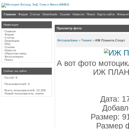
Главная
·
Форум
·
Статьи
·
Downloads
·
Ссылки
·
Новости
·
Поиск
·
Карта сайта
·
Флеш-и
Навигация
Просмотр фото
·
Главная
·
Форум
·
Статьи
Фотоальбомы
>
Тюнинг
>
ИЖ Планета Спорт
·
Downloads
·
FAQ
·
Ссылки
·
Новости
·
Обратная связь
·
Фотогалерея
·
Поиск
А вот фото мотоци
ИЖ ПЛАН
Сейчас на сайте
·
Гостей: 8
·
Пользователей: 0
·
Всего пользователей: 10,366
·
Новый пользователь:
zxwvm
Дата: 1
Добавл
Размер: 9
Размер ф