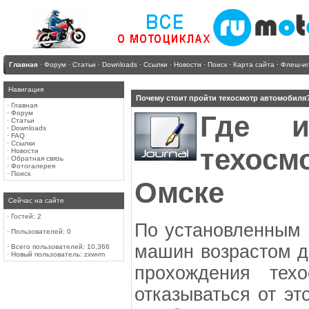
Главная
·
Форум
·
Статьи
·
Downloads
·
Ссылки
·
Новости
·
Поиск
·
Карта сайта
·
Флеш-и
Навигация
Почему стоит пройти техосмотр автомобиля
·
Главная
·
Форум
Где и
·
Статьи
·
Downloads
·
FAQ
·
Ссылки
техосм
·
Новости
·
Обратная связь
·
Фотогалерея
·
Поиск
Омске
Сейчас на сайте
·
Гостей: 2
По установленным 
·
Пользователей: 0
машин возрастом до
·
Всего пользователей: 10,366
·
Новый пользователь:
zxwvm
прохождения тех
отказываться от эт