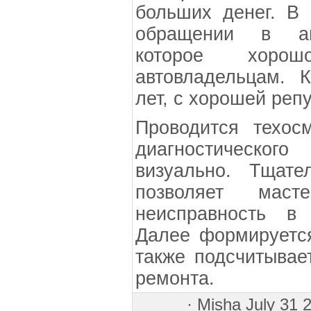
больших денег. В
обращении в авт
которое хоро
автовладельцам. 
лет, с хорошей реп
Проводится техос
диагностическог
визуально. Тщат
позволяет маст
неисправность в 
Далее формируется
также подсчитывае
ремонта.
·
Misha
July 31 